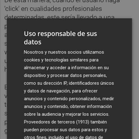
De esta manera, cuando el usuario haga
'click' en cualidades profesionales
determinadas, este sería llevado a una
página en la que podría ver cuáles de sus
Uso responsable de sus
amigos de Facebook tienen inquietudes
datos
similares. Además, se mostrarían asimismo
webs relacionadas, listas y grupos de otros
Nosotros y nuestros socios utilizamos
cookies y tecnologías similares para
usuarios que hayan indicado la misma
almacenar y acceder a información en su
habilidad.
dispositivo y procesar datos personales,
como su dirección IP, identificadores únicos
Esta nueva opción supondría una doble
y datos de navegación, para ofrecer
ventaja, pues ayudaría a los buscadores de
anuncios y contenido personalizados, medir
trabajadores a encontrar empleados -como
anuncios y contenido, obtener información
sucede en LinkedIn- y, por otro lado,
sobre la audiencia y mejorar los servicios.
permitiría a los usuarios relacionarse con
Proveedores de terceros (1913)
también
pueden procesar sus datos para estos y
gente de intereses similares.
otros fines, incluido el uso de datos de