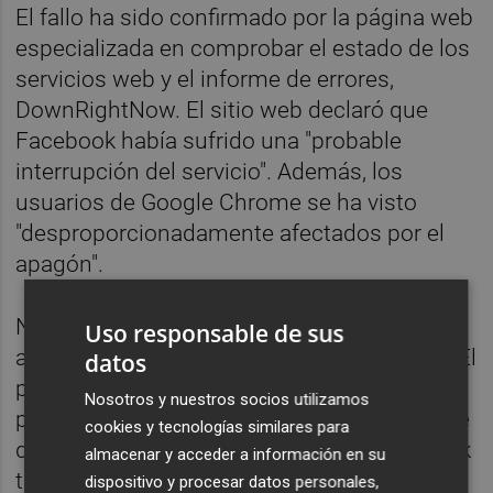
El fallo ha sido confirmado por la página web
especializada en comprobar el estado de los
servicios web y el informe de errores,
DownRightNow. El sitio web declaró que
Facebook había sufrido una "probable
interrupción del servicio". Además, los
usuarios de Google Chrome se ha visto
"desproporcionadamente afectados por el
apagón".
No es la primera vez que Facebook ve
Uso responsable de sus
afectado su servicio en los últimos meses. El
datos
pasado mes de diciembre la red social
Nosotros y nuestros socios utilizamos
presentó problemas dos veces en menos de
cookies y tecnologías similares para
dos semanas. El 30 de noviembre, Facebook
almacenar y acceder a información en su
también sufrió unos minutos de inactividad
dispositivo y procesar datos personales,