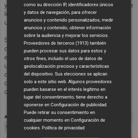
y los meses de octubre y mayo se pensó que
como su dirección IP, identificadores únicos
y datos de navegación, para ofrecer
los cortes sufridos en el servicio se debían a
anuncios y contenido personalizados, medir
un hackeo de la página web.
anuncios y contenido, obtener información
sobre la audiencia y mejorar los servicios.
Sin embargo, la compañía se ha
Proveedores de terceros (1913)
también
caracterizado por ser rápida en solventar
pueden procesar sus datos para estos y
estos problemas y, pese a las críticas de los
otros fines, incluido el uso de datos de
usuarios que cada vez necesitan más estar
geolocalización precisos y características
conectados a sus perfiles durante su día a
del dispositivo. Sus elecciones se aplican
solo a este sitio web. Algunos proveedores
día, Facebook sale del mal paso sin apenas
pueden basarse en el interés legítimo en
despeinarse.
lugar del consentimiento; tiene derecho a
oponerse en
Configuración de publicidad
.
Puede retirar su consentimiento en
ARCHIVADO EN
FACEBOOK
FALLO
APAGÓN
ELECTRICO
cualquier momento en
Configuración de
CAIDO
cookies
.
Política de privacidad