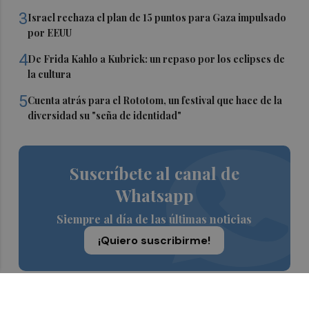
3
Israel rechaza el plan de 15 puntos para Gaza impulsado
por EEUU
4
De Frida Kahlo a Kubrick: un repaso por los eclipses de
la cultura
5
Cuenta atrás para el Rototom, un festival que hace de la
diversidad su "seña de identidad"
Suscríbete al canal de
Whatsapp
Siempre al día de las últimas noticias
¡Quiero suscribirme!