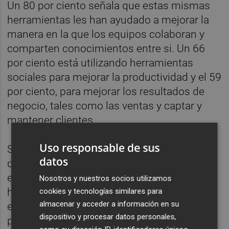
Un 80 por ciento señala que estas mismas
herramientas les han ayudado a mejorar la
manera en la que los equipos colaboran y
comparten conocimientos entre si. Un 66
por ciento está utilizando herramientas
sociales para mejorar la productividad y el 59
por ciento, para mejorar los resultados de
negocio, tales como las ventas y captar y
mantener clientes.
Uso responsable de sus
Según Google, el estudio también muestra
datos
que un tercio de los profesionales
entrevistados está utilizando diariamente
Nosotros y nuestros socios utilizamos
herramientas sociales con fines
cookies y tecnologías similares para
almacenar y acceder a información en su
empresariales. En este sentido, los
dispositivo y procesar datos personales,
profesionales, un 41 por ciento, ha