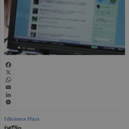
Facebook
X
WhatsApp
Email
LinkedIn
Messenger
Ediciones Plaza