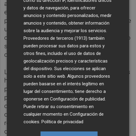
como su dirección IP, identificadores únicos
asegurado que usan estas redes para
y datos de navegación, para ofrecer
encontrar personas o información. En un 37
anuncios y contenido personalizados, medir
por ciento de los casos, las redes sociales se
anuncios y contenido, obtener información
utilizan para colaborar y compartir
sobre la audiencia y mejorar los servicios.
conocimientos. Además, en un 34 por ciento
Proveedores de terceros (1913)
también
se persigue ampliar las redes personales y
pueden procesar sus datos para estos y
otros fines, incluido el uso de datos de
construir relaciones profesionales.
geolocalización precisos y características
del dispositivo. Sus elecciones se aplican
Los ejecutivos senior creen que el uso de las
solo a este sitio web. Algunos proveedores
herramientas sociales en su organización
pueden basarse en el interés legítimo en
podría aumentar la productividad en un 22
lugar del consentimiento; tiene derecho a
por ciento y reducir en más de un 25 por
oponerse en
Configuración de publicidad
.
ciento el tiempo dedicado a tareas básicas
Puede retirar su consentimiento en
como enviar correos electrónicos, viajar a
cualquier momento en
Configuración de
cookies
.
Política de privacidad
reuniones o encontrar información, a la vez
que mejora en un 26 por ciento la velocidad