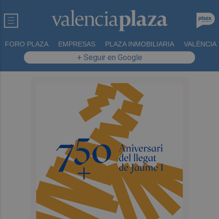
FORO PLAZA
EMPRESAS
PLAZA INMOBILIARIA
VALÈNCIA
+ Seguir en Google