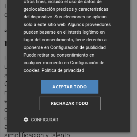
otros fines, incluido el uso de datos de
también en búsqueda de una simplificación
geolocalización precisos y características
del modelo operativo y reducción de costes.
del dispositivo. Sus elecciones se aplican
solo a este sitio web. Algunos proveedores
‘Transform & Grow’, 32.000
pueden basarse en el interés legítimo en
millones en inversiones
lugar del consentimiento; tiene derecho a
oponerse en
Configuración de publicidad
.
Puede retirar su consentimiento en
El plan estratégico, aprobado por
cualquier momento en
Configuración de
unanimidad por el consejo de
cookies
.
Política de privacidad
administración bajo el lema Transform &
Grow (transformar y crecer) y presentado en
ACEPTAR TODO
noviembre, se apoya en seis pilares:
experiencia del cliente, ampliación de la
RECHAZAR TODO
oferta para clientes residenciales,
crecimiento en el negocio empresarial y de
CONFIGURAR
administraciones públicas, tecnología,
simplificación y talento.