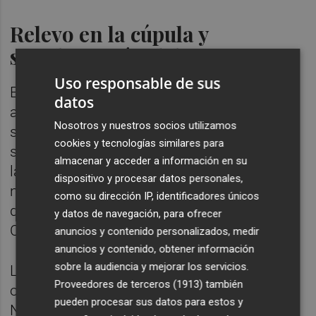
Relevo en la cúpula y
simplificación del grupo
Uso responsable de sus
En menos de un año, Telefónica ha
datos
acometido una profunda reorganización de
Nosotros y nuestros socios utilizamos
su alta dirección. El último movimiento ha
cookies y tecnologías similares para
sido el relevo en la dirección financiera, con
almacenar y acceder a información en su
la salida de Laura Abasolo y el
dispositivo y procesar datos personales,
nombramiento de Juan Azcue, hasta ahora
como su dirección IP, identificadores únicos
director de Estrategia y Desarrollo
y datos de navegación, para ofrecer
Corporativo.
anuncios y contenido personalizados, medir
anuncios y contenido, obtener información
sobre la audiencia y mejorar los servicios.
Los cambios se han extendido también a
Proveedores de terceros (1913)
también
otros ámbitos, como la salida de la Bolsa de
pueden procesar sus datos para estos y
Nueva York, donde cotizaba desde 1987,