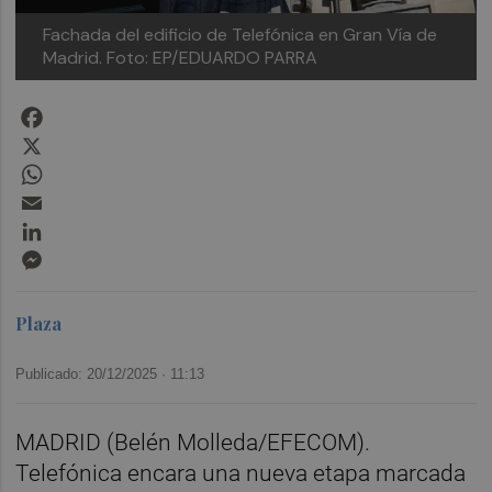
Fachada del edificio de Telefónica en Gran Vía de
Madrid.
Foto: EP/EDUARDO PARRA
Facebook
X
WhatsApp
Email
LinkedIn
Messenger
Plaza
Publicado: 20/12/2025 ·
11:13
MADRID (Belén Molleda/EFECOM).
Telefónica encara una nueva etapa marcada