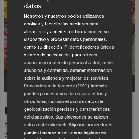
datos
Nosotros y nuestros socios utilizamos
cookies y tecnologías similares para
almacenar y acceder a información en su
dispositivo y procesar datos personales,
como su dirección IP, identificadores únicos
y datos de navegación, para ofrecer
anuncios y contenido personalizados, medir
anuncios y contenido, obtener información
sobre la audiencia y mejorar los servicios.
Clientes, realizando sus compras en los distintos
Proveedores de terceros (1913)
también
puestos -
Foto: ANTONIO PRADAS
pueden procesar sus datos para estos y
otros fines, incluido el uso de datos de
La Generalitat última medidas
geolocalización precisos y características
del dispositivo. Sus elecciones se aplican
solo a este sitio web. Algunos proveedores
Desde la Generalitat Valenciana son
pueden basarse en el interés legítimo en
conscientes del problema y ya buscan