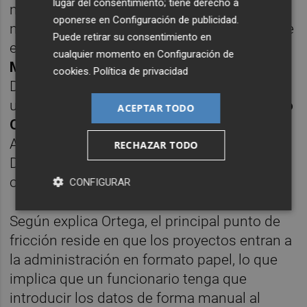
lugar del consentimiento; tiene derecho a
medidas para revertir esta situación, en el
oponerse en
Configuración de publicidad
.
marco de
la simplificación administrativa
que
Puede retirar su consentimiento en
esté acometiendo el gobierno de
Carlos
cualquier momento en
Configuración de
Mazón
. "Estamos trabajando con la
cookies
.
Política de privacidad
Dirección General de Energía para buscar
una solución", explica a este diario
Francisco
ACEPTAR TODO
Ortega,
director general de Simplificación
Administrativa de la Generalitat Valenciana.
RECHAZAR TODO
De hecho, ya se han reunido varias
ocasiones para buscar alternativas.
CONFIGURAR
Según explica Ortega, el principal punto de
fricción reside en que los proyectos entran a
la administración en formato papel, lo que
implica que un funcionario tenga que
introducir los datos de forma manual al