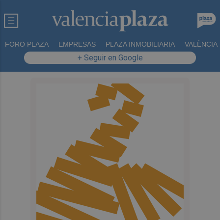
FORO PLAZA
EMPRESAS
PLAZA INMOBILIARIA
VALÈNCIA
+ Seguir en Google