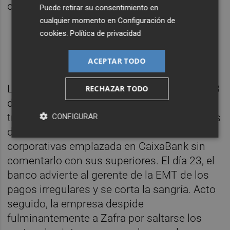
consigue así su silencio.
Puede retirar su consentimiento en
cualquier momento en
Configuración de
Lea
Plaza
al completo en su
cookies
.
Política de privacidad
dispositivo
o
con
iOS
Android
nuestra app
ACEPTAR TODO
Los estafadores logran que, entre el 3 y el 23
RECHAZAR TODO
de septiembre, Zafra dé curso a ocho
transferencias de varios centenares de miles
CONFIGURAR
de euros desde una de las cuentas
corporativas emplazada en CaixaBank sin
comentarlo con sus superiores. El día 23, el
banco advierte al gerente de la EMT de los
pagos irregulares y se corta la sangría. Acto
seguido, la empresa despide
fulminantemente a Zafra por saltarse los