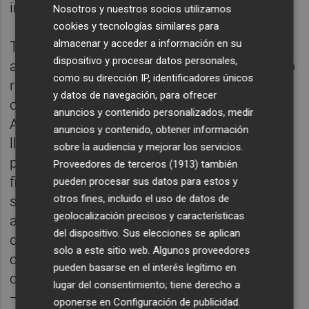
irregularidad.
Nosotros y nuestros socios utilizamos
cookies y tecnologías similares para
almacenar y acceder a información en su
Todo comienza con la vuelta al cole, un
dispositivo y procesar datos personales,
apacible 3 de septiembre en la céntrica, pero
como su dirección IP, identificadores únicos
recogida, plaza de Correo Viejo, sede de la
y datos de navegación, para ofrecer
compañía municipal. La jefa de
anuncios y contenido personalizados, medir
Administración,
Celia Zafra
, recibe una
anuncios y contenido, obtener información
llamada telefónica. El interlocutor se
sobre la audiencia y mejorar los servicios.
presenta como J. P., abogado fiscalista de la
Proveedores de terceros (1913)
también
firma Deloitte. En perfecto castellano, el
pueden procesar sus datos para estos y
otros fines, incluido el uso de datos de
supuesto letrado le explica que la EMT va a
geolocalización precisos y características
adquirir una empresa en China, operación
del dispositivo. Sus elecciones se aplican
que, insiste, pilota el presidente de la
solo a este sitio web. Algunos proveedores
compañía, Giuseppe Grezzi. De esta manera,
pueden basarse en el interés legítimo en
convence a la empleada para que firme una
lugar del consentimiento; tiene derecho a
—falsa— cláusula de confidencialidad, y
oponerse en
Configuración de publicidad
.