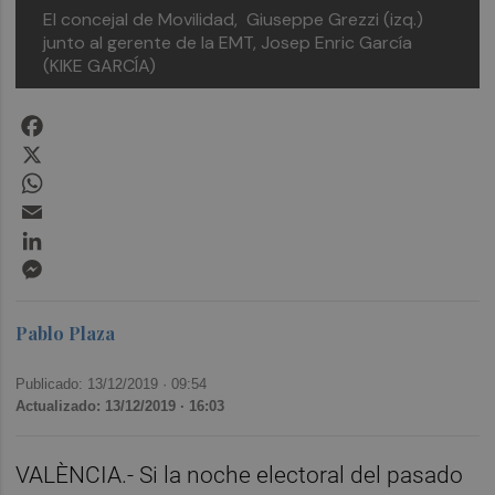
El concejal de Movilidad, Giuseppe Grezzi (izq.)
junto al gerente de la EMT, Josep Enric García
(KIKE GARCÍA)
Facebook
X
WhatsApp
Email
LinkedIn
Messenger
Pablo Plaza
Publicado: 13/12/2019 ·
09:54
Actualizado: 13/12/2019 · 16:03
VALÈNCIA.- Si la noche electoral del pasado