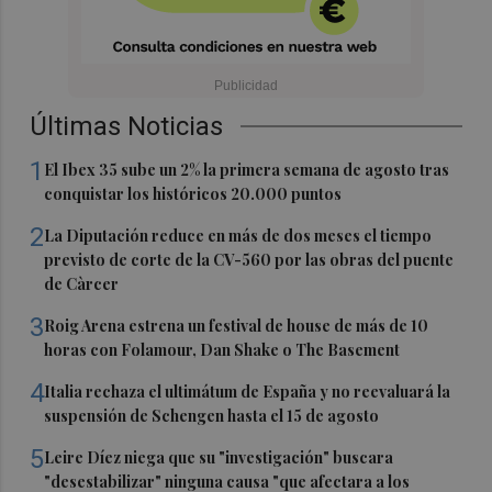
Últimas Noticias
1
El Ibex 35 sube un 2% la primera semana de agosto tras
conquistar los históricos 20.000 puntos
2
La Diputación reduce en más de dos meses el tiempo
previsto de corte de la CV-560 por las obras del puente
de Càrcer
3
Roig Arena estrena un festival de house de más de 10
horas con Folamour, Dan Shake o The Basement
4
Italia rechaza el ultimátum de España y no reevaluará la
suspensión de Schengen hasta el 15 de agosto
5
Leire Díez niega que su "investigación" buscara
"desestabilizar" ninguna causa "que afectara a los