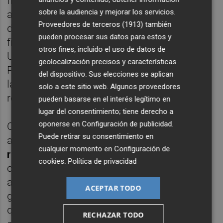
fiscal, fueron en
restaurantes
(un total
sobre la audiencia y mejorar los servicios.
aproximado de 54.000 euros) y entre ellos
Proveedores de terceros (1913)
también
destacan especialmente los realizados los
pueden procesar sus datos para estos y
fines de semana en el club social de la
otros fines, incluido el uso de datos de
Urbanización Alfinach, en la localidad de
geolocalización precisos y características
Puzol y donde residía el acusado. También
del dispositivo. Sus elecciones se aplican
las costosas comidas los viernes en el
solo a este sitio web. Algunos proveedores
restaurante El Molí, de la misma localidad.
pueden basarse en el interés legítimo en
lugar del consentimiento; tiene derecho a
oponerse en
Configuración de publicidad
.
Otros usos significativos de la tarjeta, de
Puede retirar su consentimiento en
acuerdo con la investigación, fueron las
cualquier momento en
Configuración de
revisiones de su vehículo
en el
cookies
.
Política de privacidad
concesionario Jaguar/Land Rover, que
alcanzaron los 6.478,56 euros, así como la
ACEPTAR TODO
gasolina para coches particulares pese a
que contaba con uno oficial. Igualmente, se
RECHAZAR TODO