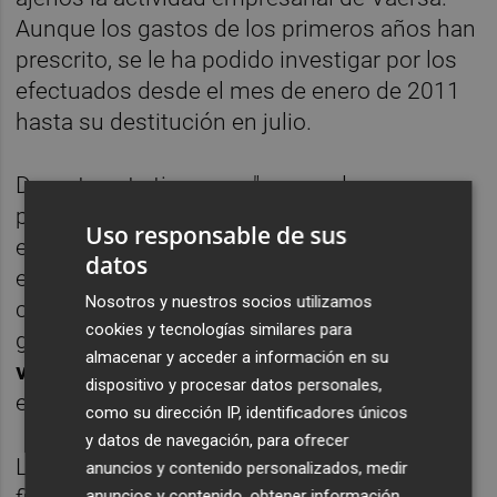
Aunque los gastos de los primeros años han
prescrito, se le ha podido investigar por los
efectuados desde el mes de enero de 2011
hasta su destitución en julio.
Durante este tiempo, y "causando un
perjuicio al patrimonio público", señala el
Uso responsable de sus
escrito, Espinosa realizó numerosas
datos
extracciones de efectivo desde diferentes
Nosotros y nuestros socios utilizamos
cajeros automáticos, que
cookies y tecnologías similares para
generalmente
ascendían a 500 euros cada
almacenar y acceder a información en su
vez
, constando hasta 48 operaciones de
dispositivo y procesar datos personales,
esta clase (un total de 24.000 euros).
como su dirección IP, identificadores únicos
y datos de navegación, para ofrecer
La gran mayoría de los gastos, expone la
anuncios y contenido personalizados, medir
anuncios y contenido, obtener información