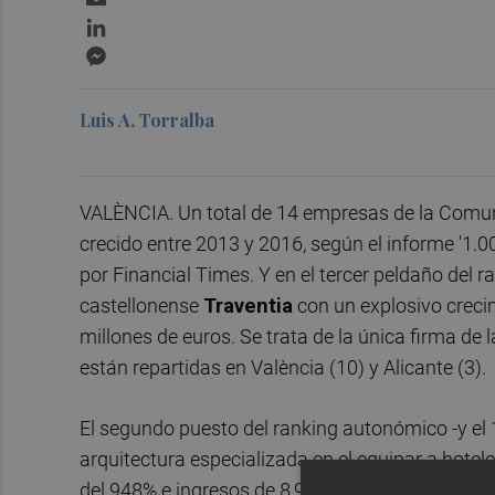
LinkedIn
Messenger
Luis A. Torralba
VALÈNCIA. Un total de 14 empresas de la Comun
crecido entre 2013 y 2016, según el informe '1
por Financial Times. Y en el tercer peldaño del r
castellonense
Traventia
con un explosivo creci
millones de euros. Se trata de la única firma de l
están repartidas en València (10) y Alicante (3).
El segundo puesto del ranking autonómico -y el 1
arquitectura especializada en el equipar a hotel
del 948% e ingresos de 8,90 millones de euros,
q