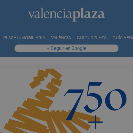
PLAZA INMOBILIARIA
VALÈNCIA
CULTURPLAZA
GUÍA HED
+ Seguir en Google