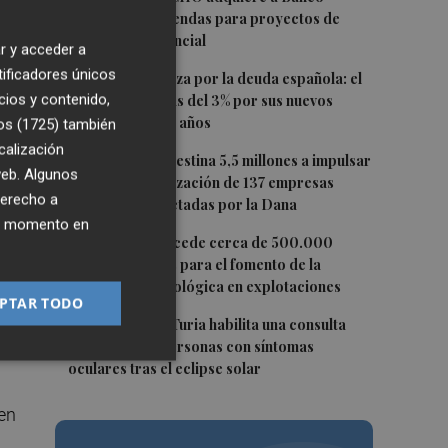
Sabadell 23 viviendas para proyectos de
era
inclusión residencial
r y acceder a
tificadores únicos
2
Crece la confianza por la deuda española: el
cios y contenido,
Tesoro paga más del 3% por sus nuevos
bonos a 5, 7 y 10 años
os (1725)
también
calización
3
La Generalitat destina 5,5 millones a impulsar
 web. Algunos
la internacionalización de 137 empresas
derecho a
valencianas afectadas por la Dana
ier momento en
4
Agricultura concede cerca de 500.000
euros en ayudas para el fomento de la
innovación tecnológica en explotaciones
PTAR TODO
5
Vithas Valencia Turia habilita una consulta
nos
gratuita para personas con síntomas
oculares tras el eclipse solar
 en