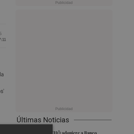
5
7:11
 la
s'
Últimas Noticias
1
La Socimi tuTECHÔ adquiere a Banco