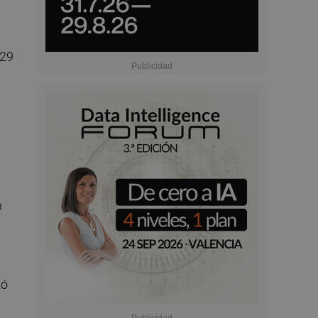
229
n
zó