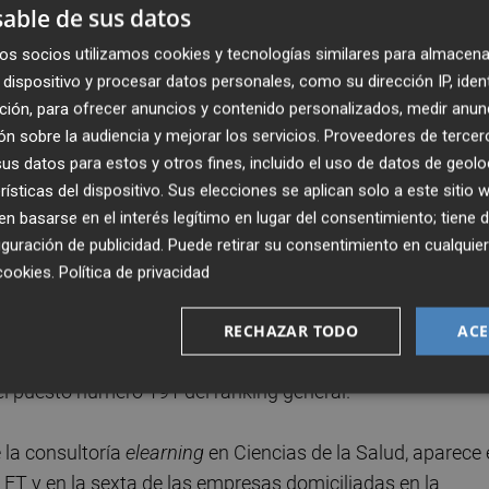
able de sus datos
s
, firma de cosméticos de 'low cost' fundada por el que fu
os socios utilizamos cookies y tecnologías similares para almacena
un incremento de su cifra de negocio del 825% y una
dispositivo y procesar datos personales, como su dirección IP, iden
ara situarse en el puesto número 149.
ción, para ofrecer anuncios y contenido personalizados, medir anun
n sobre la audiencia y mejorar los servicios.
Proveedores de tercer
ano de Silla, ocupa la cuarta posición del ranking de las
s datos para estos y otros fines, incluido el uso de datos de geolo
 del informe del FT. Esta mayorista de flores, plantas y
rísticas del dispositivo. Sus elecciones se aplican solo a este sitio
apultó sus ventas un 741% durante el periodo 2013/2016
 basarse en el interés legítimo en lugar del consentimiento; tiene 
guración de publicidad
. Puede retirar su consentimiento en cualqu
cookies
.
Política de privacidad
ctivos Concursales
, la primera plataforma online de
y participar en subastas judiciales de bienes libres de
RECHAZAR TODO
ACE
do un crecimiento del 714% en sus ventas, alcanzando u
el puesto número 191 del ranking general.
e la consultoría
elearning
en Ciencias de la Salud, aparece
e FT y en la sexta de las empresas domiciliadas en la