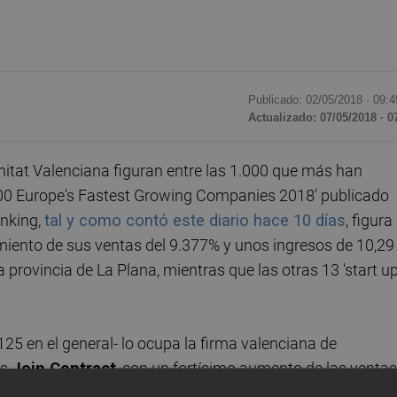
Publicado: 02/05/2018 ·
09:4
Actualizado: 07/05/2018 · 0
itat Valenciana figuran entre las 1.000 que más han
.000 Europe's Fastest Growing Companies 2018' publicado
anking,
tal y como contó este diario hace 10 días
, figura
miento de sus ventas del 9.377% y unos ingresos de 10,29
a provincia de La Plana, mientras que las otras 13 'start up
25 en el general- lo ocupa la firma valenciana de
es
Join Contract
, con un fortísimo aumento de las ventas
ue hace poco más de un año fichó a Guillermo Stuyck
;