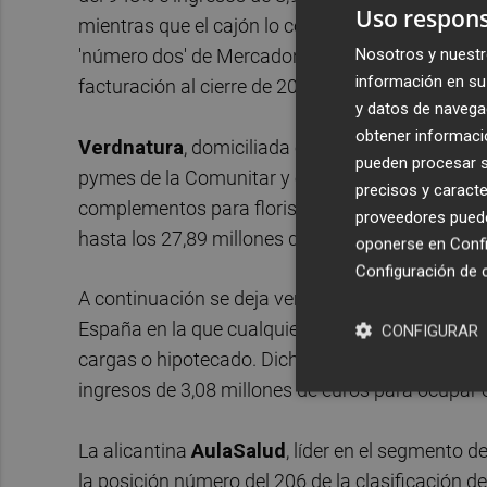
Uso respons
mientras que el cajón lo completa
Etnia Dream
Nosotros y nuestr
'número dos' de Mercadona Rafael de Juan, con 
información en su 
facturación al cierre de 2016 de 5,52 millones p
y datos de navega
obtener informació
Verdnatura
, domiciliada en el municipio valenci
pueden procesar su
pymes de la Comunitar y el 179 de entre el millar
precisos y caracte
complementos para floristería y decoración cat
proveedores pueden
hasta los 27,89 millones de euros.
oponerse en
Confi
Configuración de 
A continuación se deja ver el portal valenciano
A
España en la que cualquier persona puede seguir 
CONFIGURAR
cargas o hipotecado. Dicha web ha experimenta
ingresos de 3,08 millones de euros para ocupar 
La alicantina
AulaSalud
, líder en el segmento d
la posición número del 206 de la clasificación d