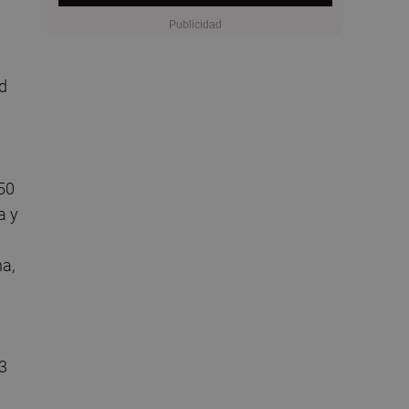
ad
50
a y
a,
3