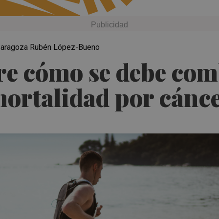
de Zaragoza Rubén López-Bueno
re cómo se debe comb
mortalidad por cánc