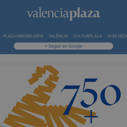
PLAZA INMOBILIARIA
VALÈNCIA
CULTURPLAZA
GUÍA HED
+ Seguir en Google