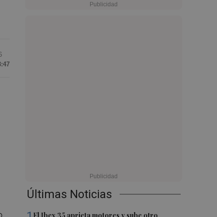
6
8:47
Últimas Noticias
1
o
El Ibex 35 aprieta motores y sube otro