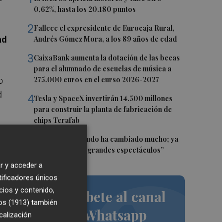
0,62%, hasta los 20.180 puntos
2
Fallece el expresidente de Eurocaja Rural,
ad
Andrés Gómez Mora, a los 89 años de edad
3
CaixaBank aumenta la dotación de las becas
para el alumnado de escuelas de música a
275.000 euros en el curso 2026-2027
o
d
4
Tesla y SpaceX invertirán 14.500 millones
para construir la planta de fabricación de
chips Terafab
5
Sol Picó: “El mundo ha cambiado mucho; ya
no es tiempo de grandes espectáculos”
r y acceder a
tificadores únicos
cios y contenido,
Suscríbete al canal
os (1913)
también
de Whatsapp
calización