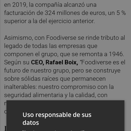
en 2019, la compañía alcanzó una
facturación de 324 millones de euros, un 5 %
superior a la del ejercicio anterior.
Asimismo, con Foodiverse se rinde tributo al
legado de todas las empresas que
componen el grupo, que se remonta a 1946.
Según su
CEO,
Rafael Boix,
“
Foodiverse es el
futuro de nuestro grupo, pero se construye
sobre sólidas raíces que permanecen
inalterables: nuestro compromiso con la
seguridad alimentaria y la calidad, con
nuestras personas, con el medioambiente y
con la innovación”.
Uso responsable de sus
datos
La innovación y la sostenibilidad,