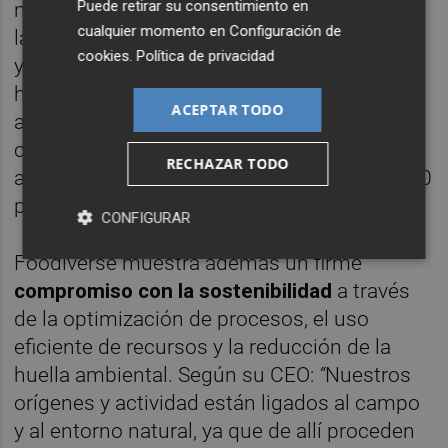
Puede retirar su consentimiento en
nos ha permitido ser los precursores en el
cualquier momento en
Configuración de
lanzamiento de nuevos productos, formatos
cookies
.
Política de privacidad
y categorías funcionales y nutricionales que
han marcado tendencia en el mercado,
ACEPTAR TODO
anticipándonos incluso a las demandas de
clientes y consumidores. En los últimos 5
RECHAZAR TODO
años hemos lanzado al mercado más de 250
productos con un 70 % de efectividad”.
CONFIGURAR
Foodiverse muestra además un firme
compromiso con la
sostenibilidad
a través
de la optimización de procesos, el uso
eficiente de recursos y la reducción de la
huella ambiental. Según su CEO:
“
Nuestros
orígenes y actividad están ligados al campo
y al entorno natural, ya que de allí proceden