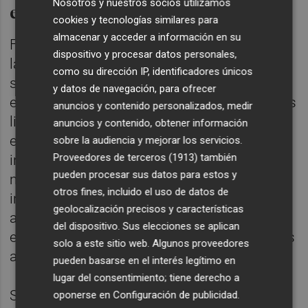
Nosotros y nuestros socios utilizamos
en el ADN de Foodiverse
cookies y tecnologías similares para
almacenar y acceder a información en su
Foodiverse es la compañía de referencia en
dispositivo y procesar datos personales,
la elaboración de alimentos frescos y
como su dirección IP, identificadores únicos
saludables. En este sentido, fue la primera
y datos de navegación, para ofrecer
en adentrarse en el negocio de las ensaladas
anuncios y contenido personalizados, medir
listas para consumir en Europa. Desde
anuncios y contenido, obtener información
entonces, ha sido pionera en el desarrollo e
sobre la audiencia y mejorar los servicios.
Proveedores de terceros (1913)
también
introducción de nuevos productos en el
pueden procesar sus datos para estos y
mercado, fruto de una intensa labor de
otros fines, incluido el uso de datos de
investigación en materia de seguridad
geolocalización precisos y características
alimentaria, métodos de cultivo más
del dispositivo. Sus elecciones se aplican
eficientes y sostenibles, y nuevas variedades
solo a este sitio web. Algunos proveedores
agrícolas.
pueden basarse en el interés legítimo en
lugar del consentimiento; tiene derecho a
Según Boix: “Esta capacidad de innovación
oponerse en
Configuración de publicidad
.