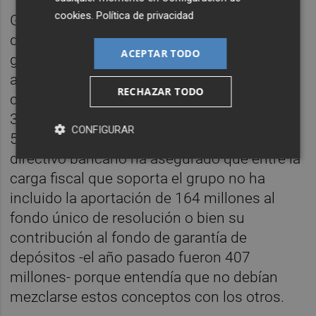
cookies
.
Política de privacidad
Gortázar detalló que de los 1.447 millones
de euros en impuestos devengados por el
ACEPTAR TODO
grupo CaixaBank en el primer semestre del
año, un total de 1.018 millones
RECHAZAR TODO
corresponden al impuesto de sociedades,
373 millones al impuesto a la banca y otros
CONFIGURAR
57 millones al impuestos a los depósitos. El
directivo bancario ha asegurado que entre la
carga fiscal que soporta el grupo no ha
incluido la aportación de 164 millones al
fondo único de resolución o bien su
contribución al fondo de garantía de
depósitos -el año pasado fueron 407
millones- porque entendía que no debían
mezclarse estos conceptos con los otros.