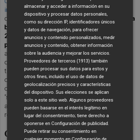
Un Gortázar que volvió a cargar contra el
almacenar y acceder a información en su
impuesto a la banca
, que conviene recordar
dispositivo y procesar datos personales,
que CABK lo recurrió ante los tribunales. "
¿La
como su dirección IP, identificadores únicos
banca debe contribuir un 40% y el resto un
y datos de navegación, para ofrecer
25%? No porque gane mucho dinero,
anuncios y contenido personalizados, medir
porque no es verdad.
¿Por qué penalizamos
anuncios y contenido, obtener información
a las entidades financieras? ¿Por qué tienen
sobre la audiencia y mejorar los servicios.
Proveedores de terceros (1913)
también
que pagar tanto dinero?", se preguntó. "No
pueden procesar sus datos para estos y
tiene sentido gravar a la banca más que
otros fines, incluido el uso de datos de
otras actividades", ha dicho Gortázar, que ha
geolocalización precisos y características
opinado que España debe tener una banca
del dispositivo. Sus elecciones se aplican
"sana y rentable", porque lo contrario "no
solo a este sitio web. Algunos proveedores
acaba siendo bueno para la economía",
pueden basarse en el interés legítimo en
respondió.
lugar del consentimiento; tiene derecho a
oponerse en
Configuración de publicidad
.
Carga fiscal
Puede retirar su consentimiento en
cualquier momento en
Configuración de