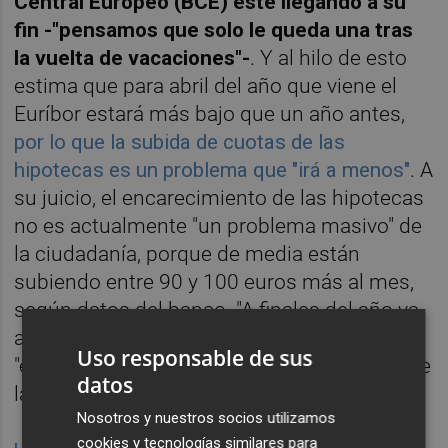
Central Europeo (BCE) esté llegando a su
fin -"pensamos que solo le queda una tras
la vuelta de vacaciones"-
. Y al hilo de esto
estima que para abril del año que viene el
Euríbor estará más bajo que un año antes,
por lo que la subida de cuotas de las
hipotecas es un problema que "irá a menos"
. A
su juicio, el encarecimiento de las hipotecas
no es actualmente "un problema masivo" de
la ciudadanía, porque de media están
subiendo entre 90 y 100 euros más al mes,
según datos del banco. "A finales del año va
a bajar del 4 %", con lo que ha concluido que
Uso responsable de sus
"el problema -de las subidas de las cuotas de
datos
las hipotecas- va a ir a menos, no a más".
Nosotros y nuestros socios utilizamos
cookies y tecnologías similares para