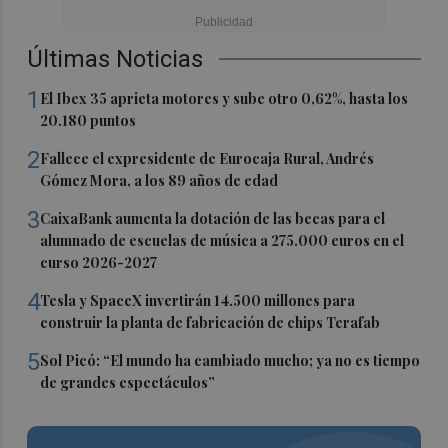
Últimas Noticias
1
El Ibex 35 aprieta motores y sube otro 0,62%, hasta los
20.180 puntos
2
Fallece el expresidente de Eurocaja Rural, Andrés
Gómez Mora, a los 89 años de edad
3
CaixaBank aumenta la dotación de las becas para el
alumnado de escuelas de música a 275.000 euros en el
curso 2026-2027
4
Tesla y SpaceX invertirán 14.500 millones para
construir la planta de fabricación de chips Terafab
5
Sol Picó: “El mundo ha cambiado mucho; ya no es tiempo
de grandes espectáculos”