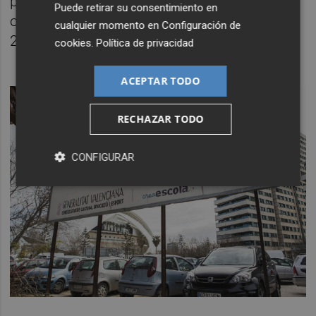
presupuesto del ejercicio 2018 de las
Puede retirar su consentimiento en
obligaciones reconocidas netas del Capítulo
cualquier momento en
Configuración de
2 y 6, dedicados a estas cuestiones.
cookies
.
Política de privacidad
ACEPTAR TODO
RECHAZAR TODO
CONFIGURAR