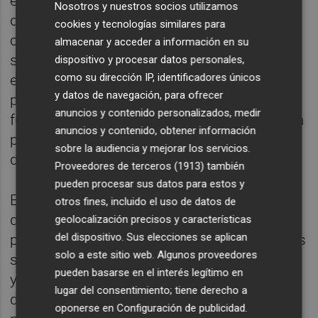
encadenar contratos menores y otros tipos
Nosotros y nuestros socios utilizamos
de fraccionamiento ilícito del objeto del
cookies y tecnologías similares para
contrato o las modificaciones de contratos
almacenar y acceder a información en su
sin procedimiento de aprobación,
dispositivo y procesar datos personales,
como su dirección IP, identificadores únicos
especialmente de obras. También recurrir al
y datos de navegación, para ofrecer
procedimiento negociado sin publicidad
anuncios y contenido personalizados, medir
fuera de las excepciones tasadas por ley o la
anuncios y contenido, obtener información
prórroga de forma ilegal o injustificada de la
sobre la audiencia y mejorar los servicios.
duración de los contratos.
Proveedores de terceros (1913)
también
pueden procesar sus datos para estos y
En este sentido, y como la misma realidad
otros fines, incluido el uso de datos de
que ha golpeado en algunas ocasiones la
geolocalización precisos y características
del dispositivo. Sus elecciones se aplican
política valenciana, muchos de estos riesgos
solo a este sitio web. Algunos proveedores
se originan en el marco de los bienes, obras
pueden basarse en el interés legítimo en
y servicios que caracteriza la contratación
lugar del consentimiento; tiene derecho a
del sector público. De hecho, el 36,43% del
oponerse en
Configuración de publicidad
.