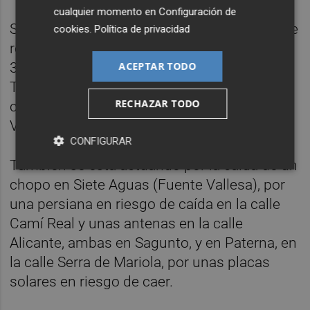
cualquier momento en
Configuración de
Según fuentes del Consorcio, han tenido que
cookies
.
Política de privacidad
retirar árboles y ramas de las carretera CV-
ACEPTAR TODO
390, la calle 7 de Paterna y la CV-422 en
Turís, y sanear fachadas en edificios en el
RECHAZAR TODO
camino Real de Torrent y la carretera
València de Bétera.
CONFIGURAR
También se está actuando por la caída de un
chopo en Siete Aguas (Fuente Vallesa), por
una persiana en riesgo de caída en la calle
Camí Real y unas antenas en la calle
Alicante, ambas en Sagunto, y en Paterna, en
la calle Serra de Mariola, por unas placas
solares en riesgo de caer.