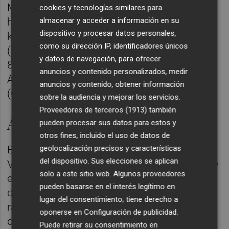
Meteorología (Aemet) hasta las 10 horas, se
cookies y tecnologías similares para
almacenar y acceder a información en su
han registrado rachas de viento de 89
dispositivo y procesar datos personales,
kilómetros por hora en Vilafranca del Cid
como su dirección IP, identificadores únicos
(Castellón); de 83 km/h en Utiel (Valencia);
y datos de navegación, para ofrecer
81 km/h en Bicorp (Valencia); 80 km/h en el
anuncios y contenido personalizados, medir
Aeropuerto de València; y 78 en Morella
anuncios y contenido, obtener información
(Castellón).
sobre la audiencia y mejorar los servicios.
Proveedores de terceros (1913)
también
Árboles y farolas caídas
pueden procesar sus datos para estos y
otros fines, incluido el uso de datos de
geolocalización precisos y características
Bomberos del Consorcio Provincial de
del dispositivo. Sus elecciones se aplican
Valencia han recibido desde primera hora de
solo a este sitio web. Algunos proveedores
este jueves ocho avisos en distintos puntos
pueden basarse en el interés legítimo en
de la provincia por retirada de árboles o
lugar del consentimiento; tiene derecho a
ramas, saneamiento de fachadas o la caída
oponerse en
Configuración de publicidad
.
de una farola.
Puede retirar su consentimiento en