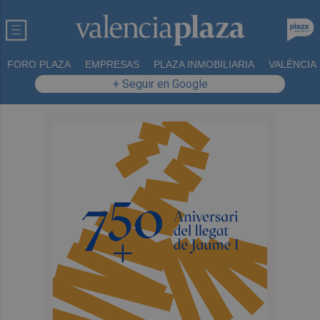
FORO PLAZA
EMPRESAS
PLAZA INMOBILIARIA
VALÈNCIA
+ Seguir en Google