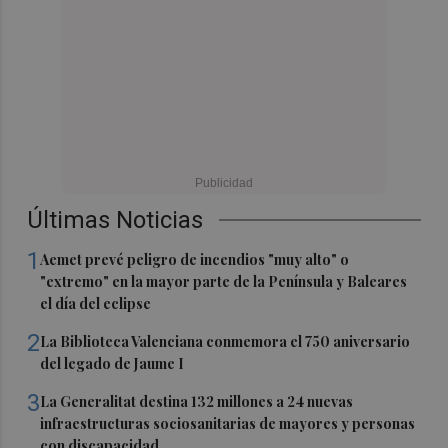
Últimas Noticias
1
Aemet prevé peligro de incendios "muy alto" o
"extremo" en la mayor parte de la Península y Baleares
el día del eclipse
2
La Biblioteca Valenciana conmemora el 750 aniversario
del legado de Jaume I
3
La Generalitat destina 132 millones a 24 nuevas
infraestructuras sociosanitarias de mayores y personas
con discapacidad