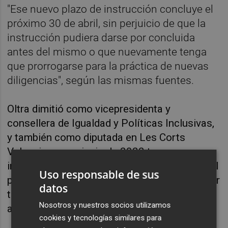
"Ese nuevo plazo de instrucción concluye el
próximo 30 de abril, sin perjuicio de que la
instrucción pudiera darse por concluida
antes del mismo o que nuevamente tenga
que prorrogarse para la práctica de nuevas
diligencias", según las mismas fuentes.
Oltra dimitió como vicepresidenta y
consellera de Igualdad y Políticas Inclusivas,
y también como diputada en Les Corts
Valencianes, en junio de 2022 tras ser
investigada en el marco de esta causa judicial
Uso responsable de sus
por supuesta omisión de socorro a una menor
datos
tutelada por la Generalitat, que fue víctima de
Nosotros y nuestros socios utilizamos
abusos sexuales por parte de su exmarido.
cookies y tecnologías similares para