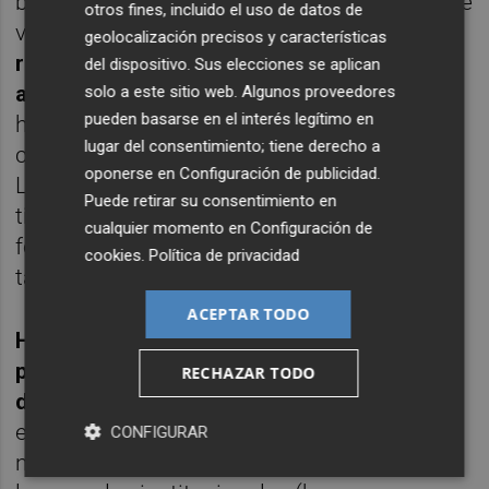
buenos contratos para maximizar su valor de
otros fines, incluido el uso de datos de
venta
.El resultado en términos de
geolocalización precisos y características
rentabilidad suele está entre 8% y un 12%
del dispositivo. Sus elecciones se aplican
anualizado para activos de calidad
. El
solo a este sitio web. Algunos proveedores
pueden basarse en el interés legítimo en
horizonte temporal es muy similar al de
lugar del consentimiento; tiene derecho a
cualquier activo inmobiliario, de varios años.
oponerse en
Configuración de publicidad
.
Los hay segmentados geográficamente, por
Puede retirar su consentimiento en
tipo de activo, generalistas, etc. Y los hay en
cualquier momento en
Configuración de
forma de cuentas en participación, pero
cookies
.
Política de privacidad
también de fondo de inversión al uso.
ACEPTAR TODO
Hemos de mencionar un segmento
particular de la rehabilitación y es la parte
RECHAZAR TODO
de activos especiales
. Esto es un
eufemismo para las viviendas que
CONFIGURAR
normalmente proceden de las carteras de