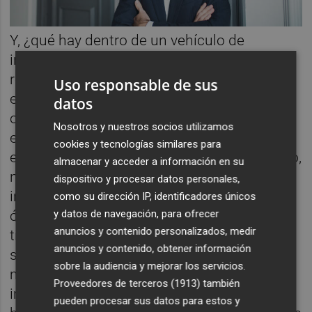
Y, ¿qué hay dentro de un vehículo de
inversión? Un conjunto de activos que
requieren una rehabilitación, ya sean
Uso responsable de sus
edificios, viviendas, locales comerciales,
datos
oficinas, hoteles, etc. seleccionados por
Nosotros y nuestros socios utilizamos
equipo gestor de primer nivel, que se
cookies y tecnologías similares para
encargará de todo por nosotros. No sólo eso,
almacenar y acceder a información en su
normalmente también suelen tener
dispositivo y procesar datos personales,
incorporado un grado de apalancamiento
como su dirección IP, identificadores únicos
y datos de navegación, para ofrecer
óptimo, algo más complejo de conseguir
anuncios y contenido personalizados, medir
título individual. Estos activos pueden
anuncios y contenido, obtener información
sacarse al mercado, aunque lo normal es
sobre la audiencia y mejorar los servicios.
mejorar la generación de valor
Proveedores de terceros (1913)
también
incorporándoles buenos inquilinos con
pueden procesar sus datos para estos y