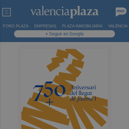
FORO PLAZA
EMPRESAS
PLAZA INMOBILIARIA
VALÈNCIA
+ Seguir en Google