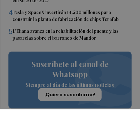
curso 2026-2027
4
Tesla y SpaceX invertirán 14.500 millones para
construir la planta de fabricación de chips Terafab
5
L'Eliana avanza en la rehabilitación del puente y las
pasarelas sobre el barranco de Mandor
Suscríbete al canal de
Whatsapp
Siempre al día de las últimas noticias
¡Quiero suscribirme!