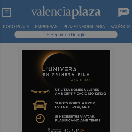
FORO PLAZA
EMPRESAS
PLAZA INMOBILIARIA
VALÈNCIA
+ Seguir en Google