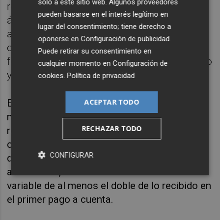
solo a este sitio web. Algunos proveedores
resultados del plan y se distribuirá entre
pueden basarse en el interés legítimo en
áreas y unidades según la carga de trabajo
lugar del consentimiento; tiene derecho a
adicional desarrollada y la contribución a los
oponerse en
Configuración de publicidad
.
objetivos. La cantidad que recibirá cada
Puede retirar su consentimiento en
funcionario dependerá del esfuerzo realizado
cualquier momento en
Configuración de
y de ahí se deducirán los pagos a cuenta.
cookies
.
Política de privacidad
ACEPTAR TODO
En cualquier caso, el plan garantiza unos
mínimos. Así, si en el primer semestre la
RECHAZAR TODO
recaudación del IVA crece más que el
consumo final privado nominal previsto y la
CONFIGURAR
de IRPF, más que la remuneración de
asalariados, los funcionarios recibirán un
variable de al menos el doble de lo recibido en
el primer pago a cuenta.