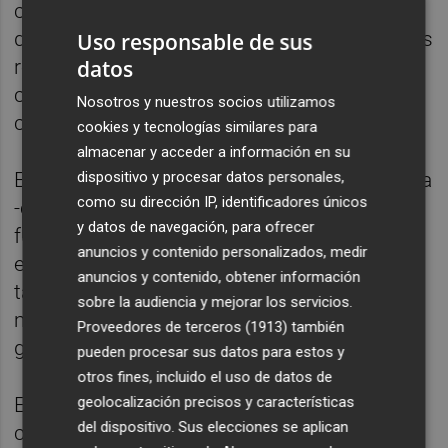
componente fijo y otro variable, que se
distribuirán conforme al cumplimiento de los
Uso responsable de sus
resultados en dos periodos,
datos
correspondientes al primer semestre y el
Nosotros y nuestros socios utilizamos
conjunto del año.
cookies y tecnologías similares para
almacenar y acceder a información en su
El componente fijo prevé dos pagos a cuenta
dispositivo y procesar datos personales,
como su dirección IP, identificadores únicos
-cuya cuantía depende del subgrupo del
y datos de navegación, para ofrecer
funcionario y asciende a un máximo de 150
anuncios y contenido personalizados, medir
euros para el A1- y doce pagos mensuales -
anuncios y contenido, obtener información
también en función del subgrupo, con un
sobre la audiencia y mejorar los servicios.
máximo de 200 euros mensuales para el
Proveedores de terceros (1913)
también
grupo A1-.
pueden procesar sus datos para estos y
otros fines, incluido el uso de datos de
El componente variable dependerá del
geolocalización precisos y características
del dispositivo. Sus elecciones se aplican
crédito disponible en función de los