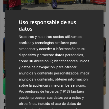
Sindicatos aprietan por la subida salarial:
Uso responsable de sus
exigen el "compromiso" de Educación para
datos
evitar la huelga indefinida
Nosotros y nuestros socios utilizamos
cookies y tecnologías similares para
almacenar y acceder a información en su
dispositivo y procesar datos personales,
como su dirección IP, identificadores únicos
y datos de navegación, para ofrecer
anuncios y contenido personalizados, medir
anuncios y contenido, obtener información
sobre la audiencia y mejorar los servicios.
Proveedores de terceros (1913)
también
pueden procesar sus datos para estos y
Educación y sindicatos docentes se
otros fines, incluido el uso de datos de
reunirán el 16 de abril para tratar el