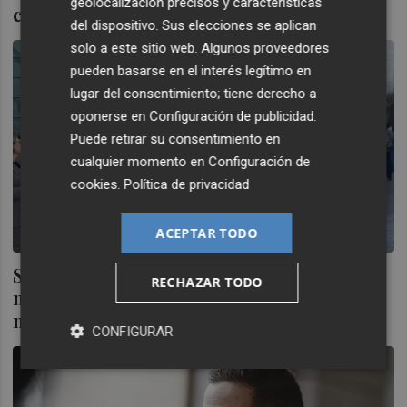
geolocalización precisos y características
calendario de negociación
del dispositivo. Sus elecciones se aplican
solo a este sitio web. Algunos proveedores
pueden basarse en el interés legítimo en
lugar del consentimiento; tiene derecho a
oponerse en
Configuración de publicidad
.
Puede retirar su consentimiento en
cualquier momento en
Configuración de
cookies
.
Política de privacidad
ACEPTAR TODO
Sindicatos se concentran para exigir más
RECHAZAR TODO
medios y personal para aplicar el nuevo
modelo de Justicia: "Es un desastre"
CONFIGURAR