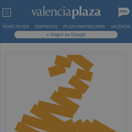
FORO PLAZA
EMPRESAS
PLAZA INMOBILIARIA
VALÈNCIA
+ Seguir en Google