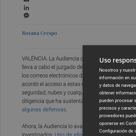
LinkedIn
Messenger
Rosana Crespo
VALÈNCIA. La Audiencia de Valencia ha respaldad
Uso respons
lleva a cabo el juzgado de Instrucción número 1
Nosotros y nuestr
los correos electrónicos de
José María Corbín
información en su 
acordó el acceso a estas comunicaciones y a tod
y datos de navega
seguridad, nubes y cualquier otro soporte info
obtener informació
diligencia que ha sustentado parte importante d
pueden procesar su
precisos y caracte
algunas defensas
.
proveedores pueden
oponerse en
Confi
Ahora, la Audiencia lo avala en varios autos en 
Configuración de 
investigados.
Uno de ellos fue el de Corbín,
y 