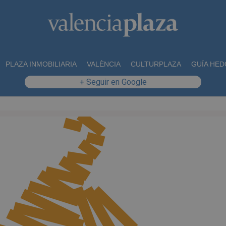
PLAZA INMOBILIARIA
VALÈNCIA
CULTURPLAZA
GUÍA HED
+ Seguir en Google