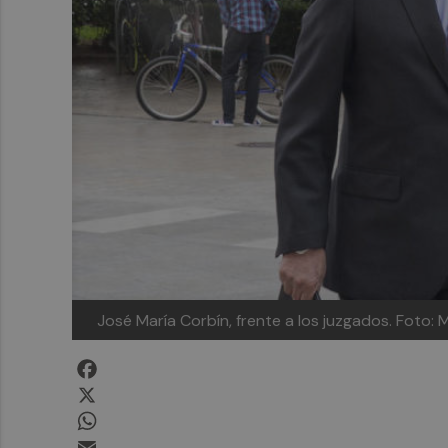
José María Corbín, frente a los juzgados. Foto
Facebook
X
WhatsApp
Email