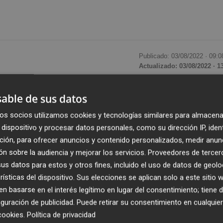
Publicado: 03/08/2022 ·
09:0
Actualizado: 03/08/2022 · 1
o en diversos escritos la investigación del
caso Azud
qu
able de sus datos
3 de Valencia. También sus actuaciones, como el registro
os socios utilizamos cookies y tecnologías similares para almacena
, cuñado de
Rita Barberá
e investigado en la causa. La ju
dispositivo y procesar datos personales, como su dirección IP, iden
a la información albergada en servidores, copias de
ción, para ofrecer anuncios y contenido personalizados, medir anun
rmático relacionada con su despacho de abogados. Una
n sobre la audiencia y mejorar los servicios.
Proveedores de tercer
e la instrucción
y cuya nulidad había sido pedida por
s datos para estos y otros fines, incluido el uso de datos de geolo
rísticas del dispositivo. Sus elecciones se aplican solo a este sitio
 basarse en el interés legítimo en lugar del consentimiento; tiene 
guración de publicidad
. Puede retirar su consentimiento en cualqu
los que desestima los recursos de los principales
cookies
.
Política de privacidad
recientemente también se pronuncia en el mismo sentido 