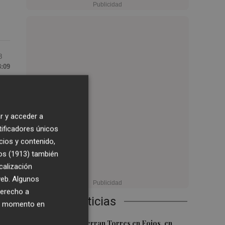
8
3:09
e
 de
r y acceder a
ez
tificadores únicos
cios y contenido,
os (1913)
también
calización
 web. Algunos
derecho a
Últimas Noticias
ier momento en
1
en
El homenaje a Ferran Torres en Foios, en