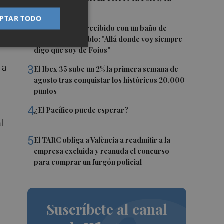
imágenes
PTAR TODO
2
Ferran Torres, recibido con un baño de
masas en su pueblo: "Allá donde voy siempre
digo que soy de Foios"
 a
3
El Ibex 35 sube un 2% la primera semana de
agosto tras conquistar los históricos 20.000
puntos
4
¿El Pacífico puede esperar?
l
5
El TARC obliga a València a readmitir a la
empresa excluida y reanuda el concurso
para comprar un furgón policial
Suscríbete al canal