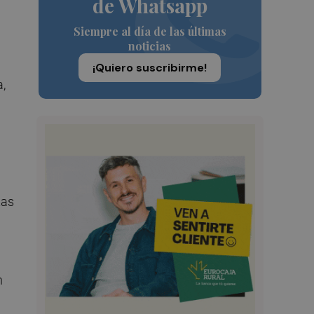
de Whatsapp
Siempre al día de las últimas
noticias
¡Quiero suscribirme!
a,
tas
n