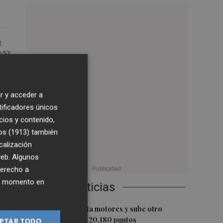
1
8:53
r y acceder a
tificadores únicos
cios y contenido,
os (1913)
también
al
calización
 web. Algunos
derecho a
ier momento en
Últimas Noticias
1
e
El Ibex 35 aprieta motores y sube otro
0,62%, hasta los 20.180 puntos
PTAR TODO