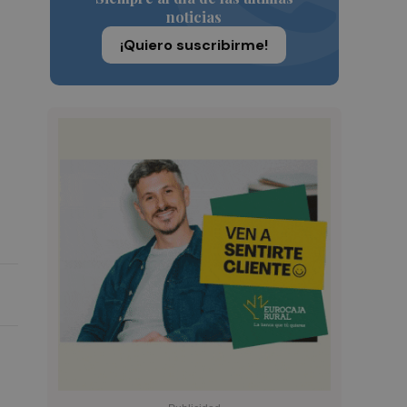
noticias
¡Quiero suscribirme!
a