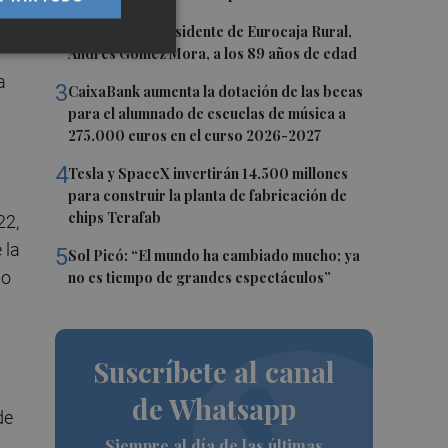
2
Fallece el expresidente de Eurocaja Rural,
Andrés Gómez Mora, a los 89 años de edad
a
3
CaixaBank aumenta la dotación de las becas
para el alumnado de escuelas de música a
275.000 euros en el curso 2026-2027
4
Tesla y SpaceX invertirán 14.500 millones
para construir la planta de fabricación de
chips Terafab
22,
 la
5
Sol Picó: “El mundo ha cambiado mucho; ya
io
no es tiempo de grandes espectáculos”
Suscríbete al canal
de Whatsapp
de
Siempre al día de las últimas