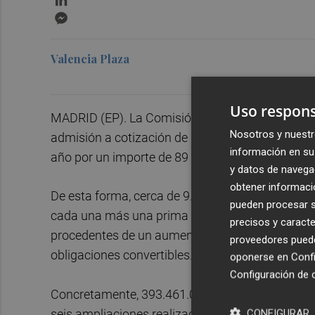
Messenger
Valencia Plaza
Uso respons
MADRID (EP). La Comisión Nacional de los Mer
Nosotros y nuestr
admisión a cotización de las últimas ampliacione
información en su 
año por un importe de 89 millones de euros.
y datos de navega
obtener informació
De esta forma, cerca de 9.000 millones de nueva
pueden procesar su
cada una más una prima media de 0,0036 euros,
precisos y caracte
procedentes de un aumento de capitalización de
proveedores pueden
obligaciones convertibles.
oponerse en
Confi
Configuración de 
Concretamente, 393.461.066 de las acciones nu
seis ampliaciones realizadas mediante conversi
CONFIGURAR