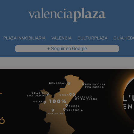
PLAZA INMOBILIARIA
VALÈNCIA
CULTURPLAZA
GUÍA HED
+ Seguir en Google