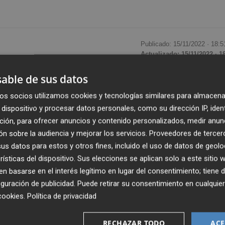
Publicado: 15/11/2022 ·
18:5
Actualizado: 15/11/2022 · 1
able de sus datos
cados de Valores (CNMV) ha aprobado definitivamente la
os socios utilizamos cookies y tecnologías similares para almacena
s de capital de Urbas, que ha llevado a cabo en el último
dispositivo y procesar datos personales, como su dirección IP, iden
ción, para ofrecer anuncios y contenido personalizados, medir anun
n sobre la audiencia y mejorar los servicios.
Proveedores de tercer
s acciones de la compañía, de 0,010 euros de valor nomin
s datos para estos y otros fines, incluido el uso de datos de geolo
 comenzarán a negociarse en el mercado este miércoles,
rísticas del dispositivo. Sus elecciones se aplican solo a este sitio
 deuda y varios aumentos de capital por canje de
 basarse en el interés legítimo en lugar del consentimiento; tiene 
guración de publicidad
. Puede retirar su consentimiento en cualqu
cookies
.
Política de privacidad
evas que comienzan a cotizar este miércoles proceden d
RECHAZAR TODO
ACE
ón de obligaciones a un valor máximo de conversión de