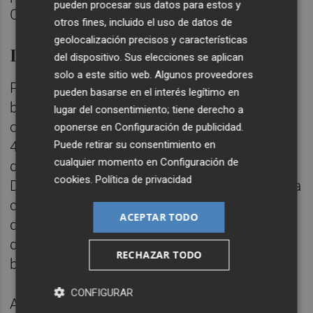
pueden procesar sus datos para estos y
Cash.
otros fines, incluido el uso de datos de
geolocalización precisos y características
Dividendos
del dispositivo. Sus elecciones se aplican
solo a este sitio web. Algunos proveedores
Prosegur espera obtener unos ingresos
pueden basarse en el interés legítimo en
brutos de 806,3 millones de euros con la
lugar del consentimiento; tiene derecho a
operación, de los que dedicará entre 300 y
oponerse en
Configuración de publicidad
.
400 millones al crecimiento de las negocios
Puede retirar su consentimiento en
cualquier momento en
Configuración de
de Seguridad y Alarmas del Grupo Prosegur.
cookies
.
Política de privacidad
De acuerdo con el folleto de salida a Bolsa, la
compañía tiene la intención de abonar
ACEPTAR TODO
dividendos a sus accionistas, para lo que
destinará, al menos, el 50% o 60% de su
RECHAZAR TODO
beneficio neto del ejercicio anterior.
CONFIGURAR
Así, estima que durante los ejercicios 2017,