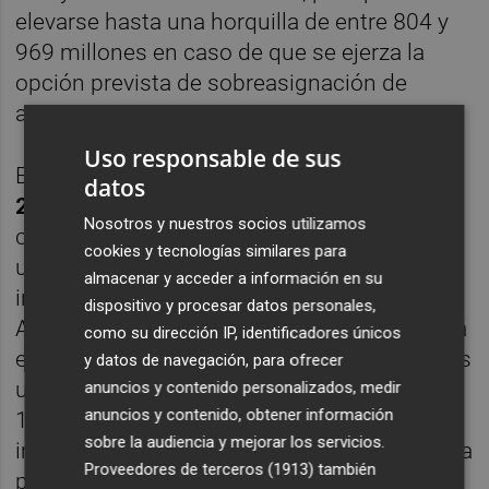
elevarse hasta una horquilla de entre 804 y
969 millones en caso de que se ejerza la
opción prevista de sobreasignación de
acciones.
Uso responsable de sus
En total,
Prosegur se desprenderá de un
datos
25% de la sociedad de Cash.
La matriz
Nosotros y nuestros socios utilizamos
controla actualmente la división mediante
cookies y tecnologías similares para
una participación directa del 51% y otra
almacenar y acceder a información en su
indirecta del 49% a través de Prosegur
dispositivo y procesar datos personales,
Assets Management, que será la que pondrá
como su dirección IP, identificadores únicos
en venta las nuevas acciones. Existe además
y datos de navegación, para ofrecer
una opción de sobreasignación sobre un
anuncios y contenido personalizados, medir
anuncios y contenido, obtener información
10% de la oferta que, de completarse,
sobre la audiencia y mejorar los servicios.
implicará la colocación en el mercado de una
Proveedores de terceros (1913)
también
participación total del 27,5% de Prosegur