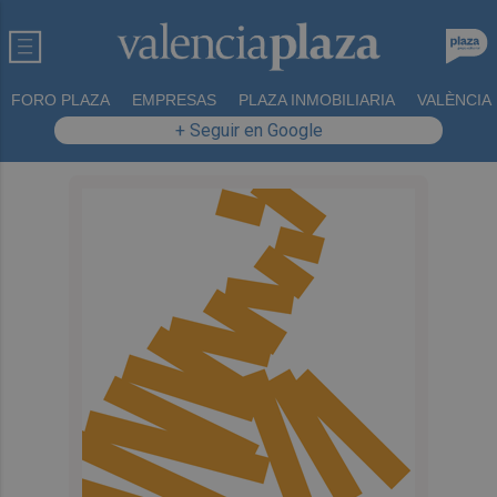
FORO PLAZA
EMPRESAS
PLAZA INMOBILIARIA
VALÈNCIA
+ Seguir en Google