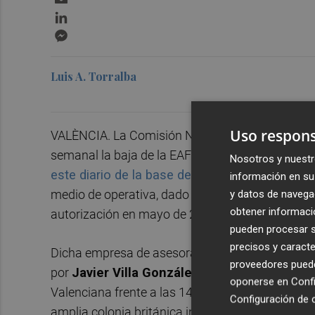
LinkedIn
Messenger
Luis A. Torralba
Uso respons
VALÈNCIA. La Comisión Nacional del Mercado de
semanal la baja de la EAFI alicantina
Villa & I
Nosotros y nuestr
este diario de la base de datos pública del o
información en su 
medio de operativa, dado que la institución presi
y datos de navega
obtener informació
autorización en mayo de 2015,
tal y como ava
pueden procesar su
precisos y caracte
Dicha empresa de asesoramiento financiero ind
proveedores pueden
por
Javier Villa González y Silvia Ibáñez Bu
oponerse en
Confi
Valenciana frente a las 147 operativas entonces 
Configuración de 
amplia colonia británica instalada en la zona po