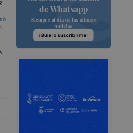
z
de Whatsapp
asó
Siempre al día de las últimas
noticias
e
¡Quiero suscribirme!
a