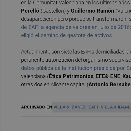
en la Comunitat Valenciana en los últimos años.
Perelló
(Castellón) y
Guillermo Ramón
(Valèn
desaparecieron pero porque se transformaron -s
de EAFI a agencia de valores en julio de 2016
eligió el camino de gestora de activos
.
Actualmente son siete las EAFIs domiciliadas en
pertinente autorización del organismo superviso
datos pública de la institución presidida por S
valenciana (
Ética Patrimonios
,
EFE& ENE
,
Ka
otras dos en Alicante capital (
Antonio Bernab
ARCHIVADO EN
VILLA & IBÁÑEZ
EAFI
VILLA & IBÁÑ