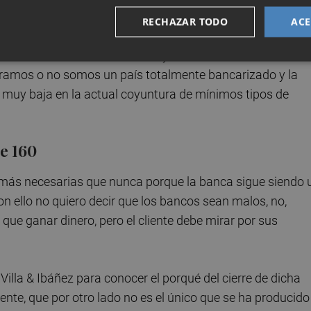
RECHAZAR TODO
ACE
ante los empresarios tienen mucha reticencia a trabajar c
s cuentas en diferentes bancos y ahí es donde entramos
ueramos o no somos un país totalmente bancarizado y la
 muy baja en la actual coyuntura de mínimos tipos de
de 160
más necesarias que nunca porque la banca sigue siendo 
on ello no quiero decir que los bancos sean malos, no,
e ganar dinero, pero el cliente debe mirar por sus
 Villa & Ibáñez para conocer el porqué del cierre de dicha
te, que por otro lado no es el único que se ha producido