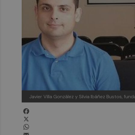
Javier Villa González y Silvia Ibáñez Bustos, fun
Facebook
X
WhatsApp
Email