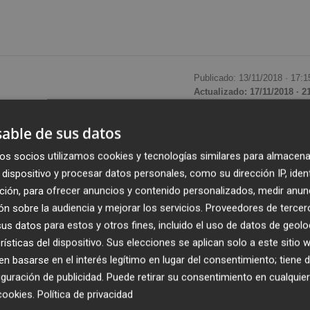
Publicado: 13/11/2018 ·
17:1
Actualizado: 17/11/2018 · 2
able de sus datos
 Valores (CNMV) recogía el pasado martes en su boletín
báñez Asesoramiento Financiero
,
tal y como lo consta
os socios utilizamos cookies y tecnologías similares para almacena
rganismo supervisor
. De este modo se pone fin a tres años
dispositivo y procesar datos personales, como su dirección IP, iden
dida entonces por Elvira Rodríguez le dio su pertinente
ción, para ofrecer anuncios y contenido personalizados, medir anun
n sobre la audiencia y mejorar los servicios.
Proveedores de tercer
nzó
Valencia Plaza
.
s datos para estos y otros fines, incluido el uso de datos de geolo
rísticas del dispositivo. Sus elecciones se aplican solo a este sitio
ependiente, que estaba domiciliada en Novelda, fue fund
 basarse en el interés legítimo en lugar del consentimiento; tiene 
stos
. Era la décima EAFI que se domiciliaba en la Comunit
guración de publicidad
. Puede retirar su consentimiento en cualqu
por todo el territorio nacional y buscaba aprovechar la
cookies
.
Política de privacidad
r los contactos que tenían.