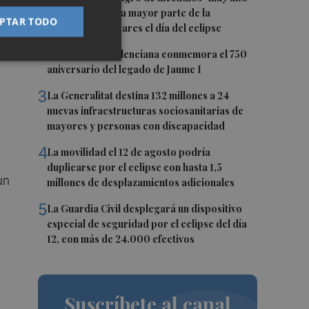
o "extremo" en la mayor parte de la
PTAR TODO
Península y Baleares el día del eclipse
on
2
La Biblioteca Valenciana conmemora el 750
aniversario del legado de Jaume I
3
La Generalitat destina 132 millones a 24
nuevas infraestructuras sociosanitarias de
mayores y personas con discapacidad
4
La movilidad el 12 de agosto podría
duplicarse por el eclipse con hasta 1,5
un
millones de desplazamientos adicionales
5
La Guardia Civil desplegará un dispositivo
especial de seguridad por el eclipse del día
12, con más de 24.000 efectivos
Suscríbete al canal