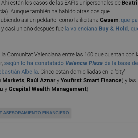
 Ahí están los casos de las EAFIs unipersonales de
Beatri
cia). Aunque también ha habido otras dos que
ubiendo así un peldaño- como la ilicitana
Gesem
,
que p
; y casi un año después fue
la valenciana
Buy & Hold
, qu
 la Comunitat Valenciana entre las 160 que cuentan con l
r,
según lo ha constatado
Valencia Plaza
de la base de
ebastián Albella
. Cinco están domiciliadas en la 'city'
u Markets
,
Raúl Aznar
y
Youfirst Smart Finance
) y las
eu
y
Gcapital Wealth Management
).
EZ ASESORAMIENTO FINANCIERO