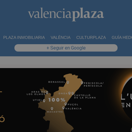
PLAZA INMOBILIARIA
VALÈNCIA
CULTURPLAZA
GUÍA HED
+ Seguir en Google