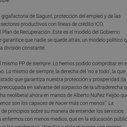
ible.
gigafactoría de Sagunt, protección del empleo y de las
 sectores productivos con líneas de crédito ICO,
l Plan de Recuperación. Este es el modelo del Gobierno
que garantice que nadie se quede atrás, un modelo político 
la división constante.
, el mismo PP de siempre. Lo hemos podido comprobar en e
. Lo mismo de siempre, la derecha del ‘
no a todo
’, la que
stado que garantiza nuestra protección y prosperidad (la
 preocupada en salvarse del
sorpasso
de la ultraderecha 
recha neoliberal ahora en manos de Alberto Núñez Feijóo qu
uenos son los capaces de hacer má
s con menos”
.
La
 de principios sobre su manera de entender los servicios
ás enfermos con menos medios, que en la educación públi
ue las residencias atiendas a más mayores con menos