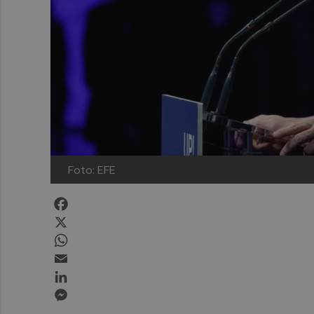
Foto: EFE
Facebook
X
WhatsApp
Email
LinkedIn
Messenger