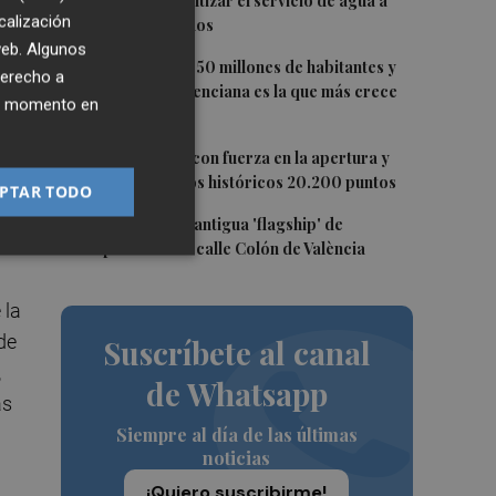
pozo para garantizar el servicio de agua a
calización
los 1.551 abonados
n
 web. Algunos
 en
3
España roza los 50 millones de habitantes y
derecho a
la Comunitat Valenciana es la que más crece
ier momento en
en población
4
El Ibex 35 sube con fuerza en la apertura y
logra superar los históricos 20.200 puntos
PTAR TODO
ad
5
Oysho ocupa la antigua 'flagship' de
Nespresso en la calle Colón de València
 la
de
Suscríbete al canal
,
de Whatsapp
as
Siempre al día de las últimas
noticias
¡Quiero suscribirme!