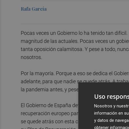
Rafa García
Pocas veces un Gobierno lo ha tenido tan difícil.
magnitud de las actuales. Pocas veces un gobie
tanta oposición calamitosa. Y pese a todo, nunc
nosotros.
Por la mayoría. Porque a eso se dedica el Gobie
adelante, para que nadie se quede atrás. A traba
la pandemia antes, y pese a la guerra de Putin a
Uso respons
El Gobierno de España defendió
poco después d
Nosotros y nuestr
información en su 
recuperación europeo para hacer frente a las con
y datos de navega
se quede atrás con esta crisis. El fondo europeo
obtener informació