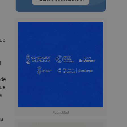
que
l
 de
que
e
ca