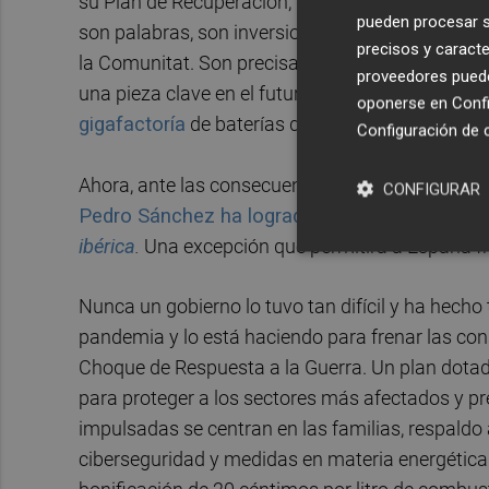
su Plan de Recuperación, que supondrá la reindu
pueden procesar su
son palabras, son inversiones que están camb
precisos y caracte
la Comunitat. Son precisamente esos fondos eu
proveedores pueden
una pieza clave en el futuro de la movilidad sost
oponerse en
Confi
gigafactoría
de baterías de Volkswagen. Una in
Configuración de 
Ahora, ante las consecuencias económicas gener
CONFIGURAR
Pedro Sánchez ha logrado de nuevo un hito pa
ibérica
.
Una excepción que permitirá a España fre
Nunca un gobierno lo tuvo tan difícil y ha hecho
pandemia y lo está haciendo para frenar las con
Choque de Respuesta a la Guerra. Un plan dotado
para proteger a los sectores más afectados y p
impulsadas se centran en las familias, respaldo 
ciberseguridad y medidas en materia energética