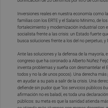
bonificación de 20 céntimos por litro de combust
Inversiones reales en nuestra economía como la 
familias con los ERTE y el Salario Mínimo, de los
fortalecimiento y modernización industrial con e
socialista frente a las crisis: un Estado fuerte 
busca soluciones frente a los del no perpetuo, y 
Ante las soluciones y la defensa de la mayoría
congreso que ha coronado a Alberto Núñez Feijóo
inventa problemas y sueña con desmantelar el E
todos y no la de unos pocos). Una derecha más
en ayudar a su país a salir de la crisis. Una de
defiende sin pudor que “
los servicios pú
blicos b
afirmación no es baladí, es toda una declaración
públicos: su meta es que la sanidad atienda m
se atienda más alumnos con menos docentes, q