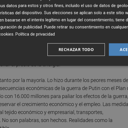
stralización sostenible y digital de nuestra economía. No
s datos para estos y otros fines, incluido el uso de datos de geolo
iando ya nuestro modelo económico y generando empleo e
rísticas del dispositivo. Sus elecciones se aplican solo a este sitio
ropeos los que han convertido a la Comunitat Valenciana
 basarse en el interés legítimo en lugar del consentimiento; tiene 
enible gracias a la elección de
Sagunt para instalar la
guración de publicidad
. Puede retirar su consentimiento en cualqu
versión que generará 3.000 empleos.
cookies
.
Política de privacidad
adas por la guerra de Putin el Gobierno encabezado por
RECHAZAR TODO
ACE
ra España en plena crisis energética:
la excepcionalid
nar el precio de la energía.
 tanto por la mayoría. Lo hizo durante los peores meses de
secuencias económicas de la guerra de Putin con el Plan 
 con 16.000 millones para paliar los efectos de la guerra
reservar el crecimiento económico y el empleo. Las medid
al tejido económico y empresarial, transportes,
. No son palabras, son hechos. Realidades como la