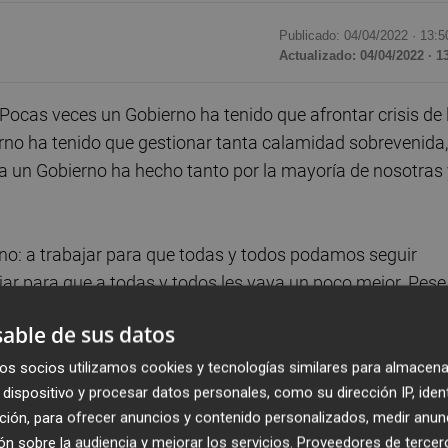
Publicado: 04/04/2022 ·
13:5
Actualizado: 04/04/2022 · 1
 Pocas veces un Gobierno ha tenido que afrontar crisis de 
rno ha tenido que gestionar tanta calamidad sobrevenida,
a un Gobierno ha hecho tanto por la mayoría de nosotras 
rno: a trabajar para que todas y todos podamos seguir
jar para que a todas y todos les vaya un poco mejor. Pese
hora.
able de sus datos
el inicio de la pandemia
la creación de un fondo de
os socios utilizamos cookies y tecnologías similares para almacena
dispositivo y procesar datos personales, como su dirección IP, iden
secuencias de la crisis sanitaria, para garantizar que nad
ción, para ofrecer anuncios y contenido personalizados, medir anun
 se aprobó y España ha sido el primer país en ver aprobad
n sobre la audiencia y mejorar los servicios.
Proveedores de tercer