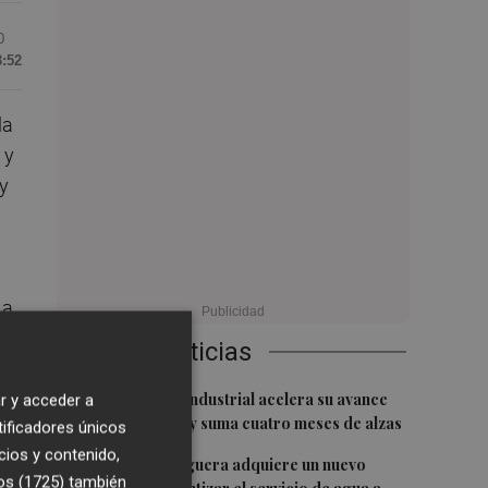
0
3:52
la
 y
y
 a
Últimas Noticias
1
La producción industrial acelera su avance
r y acceder a
en junio al 3,8% y suma cuatro meses de alzas
tificadores únicos
ie
cios y contenido,
o
2
La Font de la Figuera adquiere un nuevo
os (1725)
también