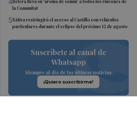
4
Bétera lleva su ‘aroma de somni’ a todos los rincones de
la Comunitat
5
Xàtiva restringirá el acceso al Castillo con vehículos
particulares durante el eclipse del próximo 12 de agosto
Suscríbete al canal de
Whatsapp
Siempre al día de las últimas noticias
¡Quiero suscribirme!