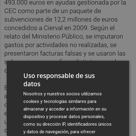
493.000 euros en ayudas gestionada por la
CEC como parte de un paquete de
subvenciones de 12,2 millones de euros
concedidos a Cierval en 2009. Según el
relato del Ministerio Público, se imputaron
gastos por actividades no realizadas, se
presentaron facturas falsas y se usaron las
subvenciones para fines distintos para los
que se concedieron.
Uso responsable de sus
datos
El Servef reclamó la devolución de esos
Nosotros y nuestros socios utilizamos
importes que la patronal
cookies y tecnologías similares para
castellonense defiende que pagó a las
almacenar y acceder a información en su
empresas de formación, por lo que presentó
dispositivo y procesar datos personales,
un contencioso. Cierval tuvo que asumir la
como su dirección IP, identificadores únicos
devolución al Servef de 418.000 euros en
y datos de navegación, para ofrecer