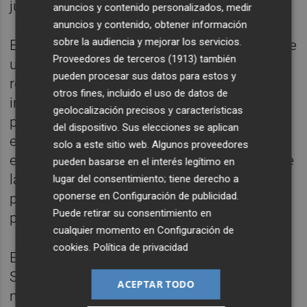
julio de 2014.
anuncios y contenido personalizados, medir
anuncios y contenido, obtener información
sobre la audiencia y mejorar los servicios.
Esa partida podría ser la punta del Iceberg de
Proveedores de terceros (1913)
también
un fraude millonario. En mayo de 2014, los
pueden procesar sus datos para estos y
responsables del Servef del anterior Consell
otros fines, incluido el uso de datos de
instaron a la Abogacía de la Generalitat a
geolocalización precisos y características
pronunciarse sobre la conveniencia de
del dispositivo. Sus elecciones se aplican
escrutar la totalidad del expediente, a lo que
solo a este sitio web. Algunos proveedores
este ente respondió instando a la revisión de
pueden basarse en el interés legítimo en
la totalidad de las subvenciones que forman
lugar del consentimiento; tiene derecho a
oponerse en
Configuración de publicidad
.
parte del mismo para trasladar a la Fiscalía
Puede retirar su consentimiento en
posibles nuevas irregularidades.
cualquier momento en
Configuración de
cookies
.
Política de privacidad
En esa línea, los nuevos responsables del
Servef aseguran haber detectado que los
ACEPTAR TODO
mecanismos de control en muchos casos