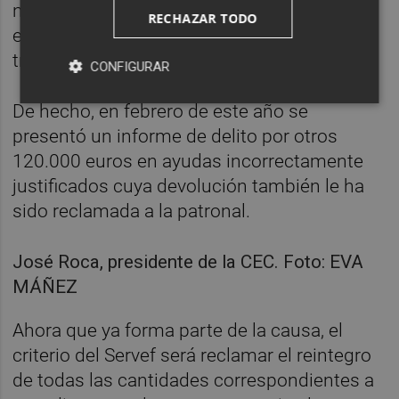
no se estaban llevando a cabo, por lo que
RECHAZAR TODO
existen más expedientes que ya han sido
trasladados a la Fiscalía y la Policía.
CONFIGURAR
De hecho, en febrero de este año se
presentó un informe de delito por otros
120.000 euros en ayudas incorrectamente
justificados cuya devolución también le ha
sido reclamada a la patronal.
José Roca, presidente de la CEC. Foto: EVA
MÁÑEZ
Ahora que ya forma parte de la causa, el
criterio del Servef será reclamar el reintegro
de todas las cantidades correspondientes a