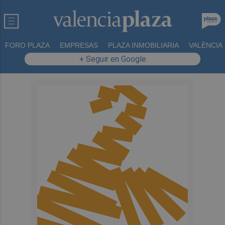
FORO PLAZA
EMPRESAS
PLAZA INMOBILIARIA
VALÈNCIA
+ Seguir en Google