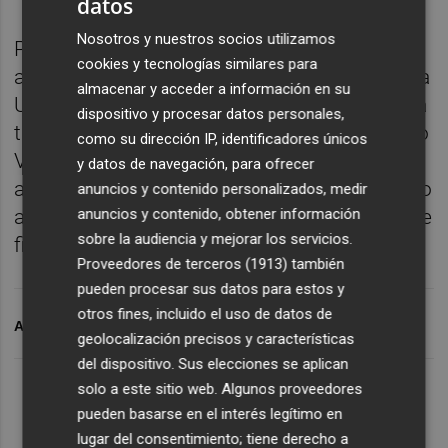
datos
Nosotros y nuestros socios utilizamos
Por otro lado, el pleno del Consell ha
cookies y tecnologías similares para
aprobado el convenio entre la Generalitat y la
almacenar y acceder a información en su
Universitat de València (UV) para colaborar a
dispositivo y procesar datos personales,
través de la Cátedra de Derecho Autonómico
como su dirección IP, identificadores únicos
Valenciano, con el objetivo de realizar
y datos de navegación, para ofrecer
acciones de promoción y estudio en derecho
anuncios y contenido personalizados, medir
anuncios y contenido, obtener información
autonómico valenciano, con 10.000 euros de
sobre la audiencia y mejorar los servicios.
financiación para este ejercicio.
Proveedores de terceros (1913)
también
pueden procesar sus datos para estos y
otros fines, incluido el uso de datos de
ARCHIVADO EN
VALENCIANA
ORES
COLEGIO
RACV
geolocalización precisos y características
del dispositivo. Sus elecciones se aplican
solo a este sitio web. Algunos proveedores
pueden basarse en el interés legítimo en
lugar del consentimiento; tiene derecho a