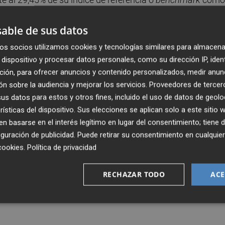
able de sus datos
eguimos trabajando para preservar los ahorros de nuestro
os socios utilizamos cookies y tecnologías similares para almacena
orque están respondiendo muy bien, manteniendo una gra
dispositivo y procesar datos personales, como su dirección IP, iden
 este año. Es más, hemos conseguido sumar partícipes 
ción, para ofrecer anuncios y contenido personalizados, medir anun
stros dos fondos", explica
Pilar Lloret, directora
n sobre la audiencia y mejorar los servicios.
Proveedores de tercer
s datos para estos y otros fines, incluido el uso de datos de geolo
rísticas del dispositivo. Sus elecciones se aplican solo a este sitio
 basarse en el interés legítimo en lugar del consentimiento; tiene 
 tipo en esta compleja coyuntura?
"
Nos hemos
guración de publicidad
. Puede retirar su consentimiento en cualqu
arte del año,
con un gran peso en el sector
cookies
.
Política de privacidad
ces de repercutir los precios al cliente final. Ello ell
del año hayamos podido evitar las pérdidas", señala
RECHAZAR TODO
ACE