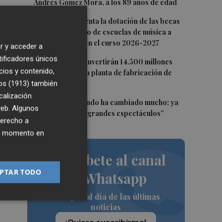
Andrés Gómez Mora, a los 89 años de edad
3
CaixaBank aumenta la dotación de las becas
para el alumnado de escuelas de música a
s
275.000 euros en el curso 2026-2027
r y acceder a
n
tificadores únicos
4
Tesla y SpaceX invertirán 14.500 millones
y
cios y contenido,
para construir la planta de fabricación de
chips Terafab
os (1913)
también
calización
5
Sol Picó: “El mundo ha cambiado mucho; ya
 web. Algunos
no es tiempo de grandes espectáculos”
derecho a
ier momento en
o
Suscríbete al canal
PTAR TODO
de Whatsapp
Siempre al día de las últimas
noticias