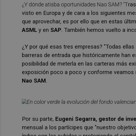
¿Y dónde atisba oportunidades Nao SAM? "T
ras
visto en Europa y de cara a los siguientes 
que aprovechar, es por ello que en estas úl
ASML
y en
SAP
. También hemos vuelto a inc
¿Y por qué esas tres empresas? "Todas ellas
barreras de entrada que históricamente han e
posibilidad de meterla en las carteras más ex
exposición poco a poco y conforme veamos má
Nao SAM
.
En color verde la evolución del fondo valencian
Por su parte,
Eugeni Segarra
, gestor de inv
mensual a los partícipes que "nuestro objetiv
índice con las subidas y protegiendo el capita