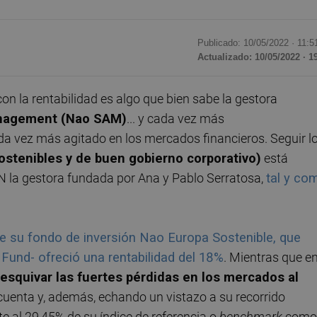
Publicado: 10/05/2022 ·
11:5
Actualizado: 10/05/2022 · 1
on la rentabilidad es algo que bien sabe la gestora
anagement (Nao SAM)
... y cada vez más
ada vez más agitado en los mercados financieros. Seguir l
ostenibles y de buen gobierno corporativo)
está
DN la gestora fundada por Ana y Pablo Serratosa,
tal y co
e su fondo de inversión Nao Europa Sostenible, que
Fund- ofreció una rentabilidad del 18%
. Mientras que e
esquivar las fuertes pérdidas en los mercados al
 cuenta y, además, echando un vistazo a su recorrido
te al 29,45% de su índice de referencia o
benchmark
como