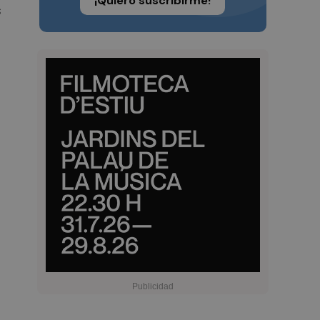
¡Quiero suscribirme!
s