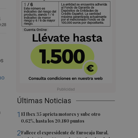
1
9:28
os
mo
Últimas Noticias
n
1
El Ibex 35 aprieta motores y sube otro
0,62%, hasta los 20.180 puntos
2
Fallece el expresidente de Eurocaja Rural,