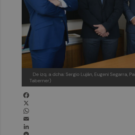
De izq. a dcha: Sergio Luján, Eugeni Segarra, Pab
Taberner)
Facebook
X
WhatsApp
Email
LinkedIn
Messenger