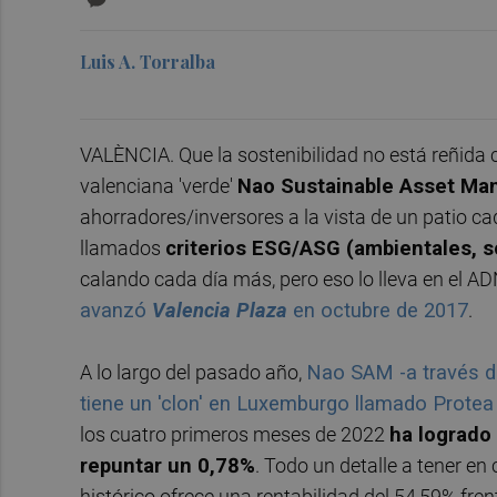
Luis A. Torralba
VALÈNCIA. Que la sostenibilidad no está reñida c
valenciana 'verde'
Nao Sustainable Asset M
ahorradores/inversores a la vista de un patio c
llamados
criterios ESG/ASG (ambientales, s
calando cada día más, pero eso lo lleva en el A
avanzó
Valencia Plaza
en octubre de 2017
.
A lo largo del pasado año,
Nao SAM -a través d
tiene un 'clon' en Luxemburgo llamado Protea 
los cuatro primeros meses de 2022
ha logrado 
repuntar un 0,78%
. Todo un detalle a tener en
histórico ofrece una rentabilidad del 54,59% fren