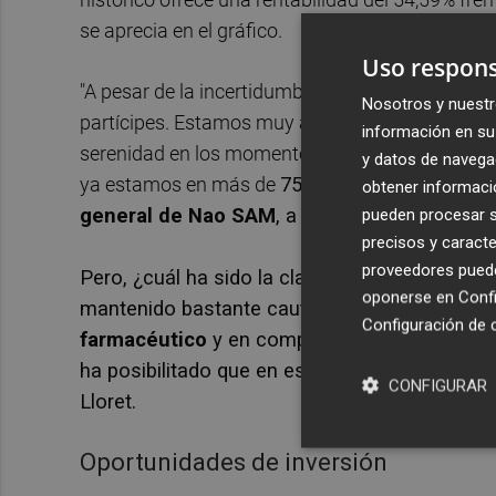
se aprecia en el gráfico.
Uso respons
"A pesar de la incertidumbre en los mercados s
Nosotros y nuestr
partícipes. Estamos muy agradecidos a ellos p
información en su 
serenidad en los momentos más complicados de
y datos de navega
ya estamos en más de
750 personas entre nue
obtener informació
general de Nao SAM
, a
Valencia Plaza
.
pueden procesar su
precisos y caracte
proveedores pueden
Pero, ¿cuál ha sido la clave para mantener el
oponerse en
Confi
mantenido bastante cautos en esta primera p
Configuración de 
farmacéutico
y en compañías que han sido capa
ha posibilitado que en estos primeros meses 
CONFIGURAR
Lloret.
Oportunidades de inversión