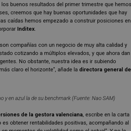
 los buenos resultados del primer trimestre que hemo
meses, creemos que hay buenas oportunidades que hay
timas caídas hemos empezado a construir posiciones en
orporar
Inditex
.
 son compañías con un negocio de muy alta calidad y
stado cotizando a múltiplos elevados, y que ahora dan
igentes. No obstante, nuestra idea es ir subiendo
s claro el horizonte", añade la
directora general de
o y en azul la de su
benchmark (Fuente: Nao SAM)
ersiones de la gestora valenciana
, escribe en la carta
o es obtener rentabilidades positivas, acompañando al
l en momentos de volatilidad como el actual". Y no le