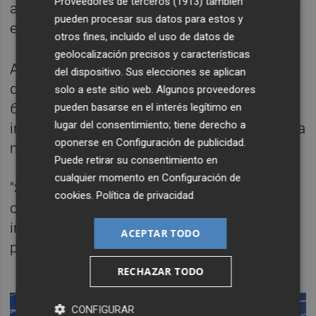
Proveedores de terceros (1913)
también
asociaciones, que quiere contribuir a mitigar
pueden procesar sus datos para estos y
el riesgo de suministro.
otros fines, incluido el uso de datos de
geolocalización precisos y características
Alcanzar su objetivo de 30 GW de capacidad
del dispositivo. Sus elecciones se aplican
de fabricación europea a 2025 generaría
solo a este sitio web. Algunos proveedores
60.000 millones de euros de producto
pueden basarse en el interés legítimo en
lugar del consentimiento; tiene derecho a
interior bruto (PIB) al año en Europa, y crearía
oponerse en
Configuración de publicidad
.
más de 400.000 puestos de trabajo.
Puede retirar su consentimiento en
cualquier momento en
Configuración de
"Se han dado tres factores que han
cookies
.
Política de privacidad
cambiado la visión de las empresas, las
instituciones, los Estados miembros y la
ACEPTAR TODO
propia Comisión", relata Sanz.
RECHAZAR TODO
CONFIGURAR