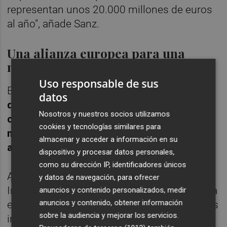
representan unos 20.000 millones de euros
al año", añade Sanz.
Una alianza europea para una
mayor autonomía
Uso responsable de sus
En un trabajo reciente,
la AIE advierte de
datos
que la concentración geográfica en las
Nosotros y nuestros socios utilizamos
cadenas de suministros globales crea, al
cookies y tecnologías similares para
mismo tiempo, "desafíos potenciales" a
almacenar y acceder a información en su
abordar
.
dispositivo y procesar datos personales,
como su dirección IP, identificadores únicos
Aquí entra en juego la Alianza Europea de la
y datos de navegación, para ofrecer
Industria Solar Fotovoltaica, iniciativa puesta
anuncios y contenido personalizados, medir
anuncios y contenido, obtener información
en marcha por la Comisión Europea, agentes
sobre la audiencia y mejorar los servicios.
industriales, institutos de investigación y