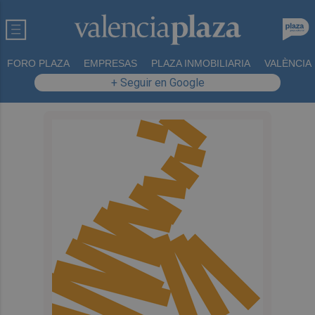
FORO PLAZA
EMPRESAS
PLAZA INMOBILIARIA
VALÈNCIA
+ Seguir en Google