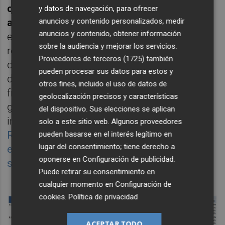
cuentas a la vista, las corrientes y las de
y datos de navegación, para ofrecer
anuncios y contenido personalizados, medir
ahorro
. Los mismos que las grandes
anuncios y contenido, obtener información
entidades nacionales siguen sin
sobre la audiencia y mejorar los servicios.
remunerarlas acorde con los actuales tipos
Proveedores de terceros (1725)
también
de interés. Algo de lo que también viene
pueden procesar sus datos para estos y
dando cumplida información este diario
otros fines, incluido el uso de datos de
frente a una banca europea bastante más
geolocalización precisos y características
generosa. Muy especialmente las firmas
del dispositivo. Sus elecciones se aplican
integradas en la
plataforma paneuropea
solo a este sitio web. Algunos proveedores
Raisin donde hasta nueve entidades pagaban
pueden basarse en el interés legítimo en
lugar del consentimiento; tiene derecho a
el 4% o más hasta el pasado 26 de
oponerse en
Configuración de publicidad
.
septiembre
.
Puede retirar su consentimiento en
cualquier momento en
Configuración de
cookies
.
Política de privacidad
ACEPTAR TODO