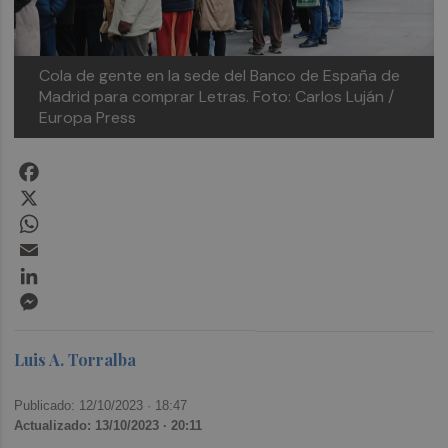
Cola de gente en la sede del Banco de España de
Madrid para comprar Letras. Foto: Carlos Luján /
Europa Press
Facebook
X
WhatsApp
Email
LinkedIn
Messenger
Luis A. Torralba
Publicado: 12/10/2023 ·
18:47
Actualizado: 13/10/2023 · 20:11