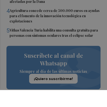
afectadas por la Dana
4
Agricultura concede cerca de 500.000 euros en ayudas
para el fomento de la innovación tecnológica en
explotaciones
5
Vithas Valencia Turia habilita una consulta gratuita para
personas con síntomas oculares tras el eclipse solar
Suscríbete al canal de
Whatsapp
Siempre al día de las últimas noticias
¡Quiero suscribirme!