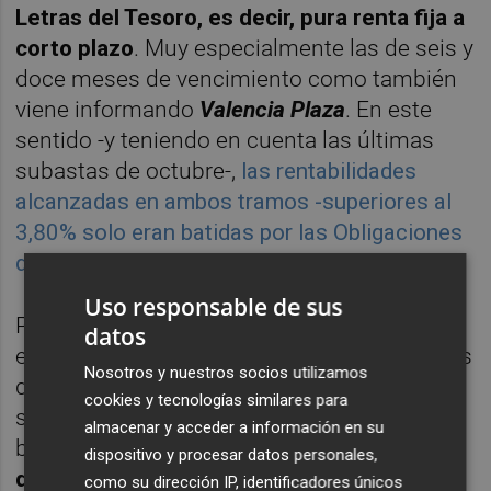
Letras del Tesoro, es decir, pura renta fija a
corto plazo
. Muy especialmente las de seis y
doce meses de vencimiento como también
viene informando
Valencia Plaza
. En este
sentido -y teniendo en cuenta las últimas
subastas de octubre-,
las rentabilidades
alcanzadas en ambos tramos -superiores al
3,80% solo eran batidas por las Obligaciones
del Tesoro a 30 y 50 años
.
Uso responsable de sus
Pero la cosa no queda ahí porque siguiendo
datos
el carácter conservador de los españoles, los
Nosotros y nuestros socios utilizamos
depósitos y efectivo copaban al cierre
cookies y tecnologías similares para
semestral el 37,56% del total con 1,057
almacenar y acceder a información en su
billones de euros. Conviene recordar que
los
dispositivo y procesar datos personales,
depósitos bancarios comprenden las
como su dirección IP, identificadores únicos