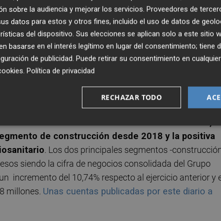
n sobre la audiencia y mejorar los servicios.
Proveedores de tercer
mos pasado años difíciles que, con la ilusión y el trabajo 
s datos para estos y otros fines, incluido el uso de datos de geolo
romiso de los accionistas, se han superado con éxito. Hoy,
rísticas del dispositivo. Sus elecciones se aplican solo a este sitio
ir que iniciamos una nueva etapa". Continuó diciendo qu
 basarse en el interés legítimo en lugar del consentimiento; tiene 
omo reto mantener el vínculo emocional de las personas q
guración de publicidad
. Puede retirar su consentimiento en cualqu
e lo hemos conseguido. Hemos incrementado hasta las 52
cookies
.
Política de privacidad
 una encuesta de satisfacción realizada, un 99%
 un familiar o conocido".
RECHAZAR TODO
ACE
o la evolución favorable del fondo de maniobra, e
segmento de construcción desde 2018 y la positiva
iosanitario
. Los dos principales segmentos -construcció
resos siendo la cifra de negocios consolidada del Grupo
un incremento del 10,74% respecto al ejercicio anterior y e
08 millones.
Unas cuentas publicadas por este diario a