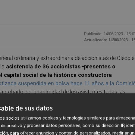
Publicado: 14/06/2023 ·
15:0
Actualizado: 14/06/2023 · 1
neral ordinaria y extraordinaria de accionistas de Cleop 
la
asistencia de 36 accionistas -presentes o
capital social de la histórica constructora
tizada suspendida en bolsa hace 11 años a la Comisi
a aprobado por unanimidad de los asistentes todas las
ración, entre las que cabe destacar: las cuentas anuales
able de sus datos
ividual como del grupo consolidado; la gestión del consejo
os socios utilizamos cookies y tecnologías similares para almacena
dispositivo y procesar datos personales, como su dirección IP, iden
ción, para ofrecer anuncios y contenido personalizados, medir anun
anifestado que "el ejercicio 2022 ha sido excepciona