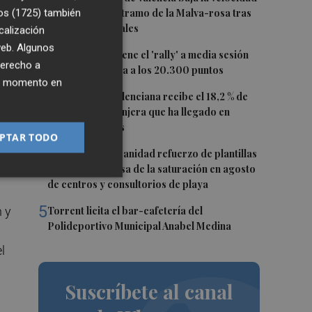
de tráfico en un tramo de la Malva-rosa tras
os (1725)
también
de
las quejas vecinales
calización
 web. Algunos
2
El Ibex 35 mantiene el 'rally' a media sesión
e
derecho a
(+1,17%) y ya mira a los 20.300 puntos
ue
ier momento en
7
3
La Comunitat Valenciana recibe el 18,2 % de
población extranjera que ha llegado en
últimos 12 meses
PTAR TODO
4
CSIF solicita a Sanidad refuerzo de plantillas
en la Safor y avisa de la saturación en agosto
l
de centros y consultorios de playa
5
n y
Torrent licita el bar-cafetería del
Polideportivo Municipal Anabel Medina
l
Suscríbete al canal