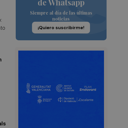
de Whatsapp
Siempre al día de las últimas
noticias
:
¡Quiero suscribirme!
nto
n
als