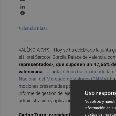
LinkedIn
Messenger
Valencia Plaza
VALÈNCIA (VP). - Hoy se ha celebrado la junta ge
el Hotel Sercotel Sorolla Palace de Valencia, con 
representados-, que suponen un 47,66% del 
valenciana
. La junta,
según ha informado la co
Nacional del Mercado de Valores (CNMV)
, h
mociones presentadas por el consejo de administ
Uso respons
informe de gestión del ejercicio 2022, tanto ind
administración y aplicación de resultados.
Nosotros y nuestr
información en su 
y datos de navega
Carlos Turró, presidente del consejo, ha m