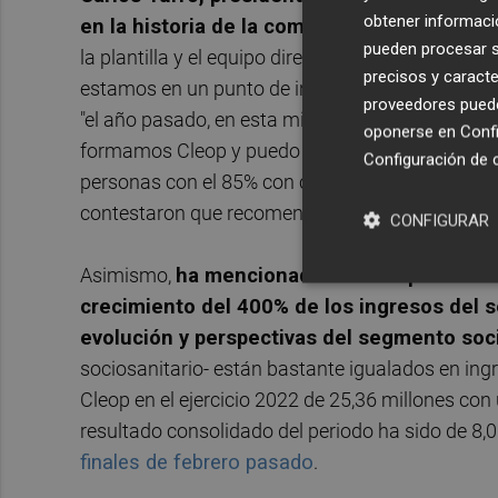
obtener informació
en la historia de la compañía
. Desde 2012, he
pueden procesar su
la plantilla y el equipo directivo, unido al comp
precisos y caracte
estamos en un punto de inflexión y podemos dec
proveedores pueden
"el año pasado, en esta misma junta, planteé c
oponerse en
Confi
formamos Cleop y puedo decir con orgullo, qu
Configuración de 
personas con el 85% con contrato indefinido. En
contestaron que recomendarían trabajar en ella a
CONFIGURAR
Asimismo,
ha mencionado otros aspectos com
crecimiento del 400% de los ingresos del 
evolución y perspectivas del segmento soc
sociosanitario- están bastante igualados en ing
Cleop en el ejercicio 2022 de 25,36 millones con 
resultado consolidado del periodo ha sido de 8,
finales de febrero pasado
.