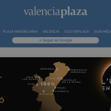
PLAZA INMOBILIARIA
VALÈNCIA
CULTURPLAZA
GUÍA HED
+ Seguir en Google