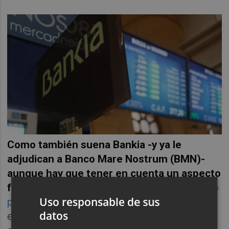
Como también suena Bankia -y ya le
adjudican a Banco Mare Nostrum (BMN)-
aunque hay que tener en cuenta un aspecto
fundamental
:
hasta el 30 de junio de 2017 no
Uso responsable de sus
puede adquirir entidad alguna
. Así lo firmó en
datos
el Memorándum de Entendimiento (MoU)