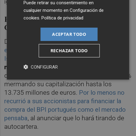
igual.
Puede retirar su consentimiento en
cualquier momento en
Configuración de
Relevo en la presidencia de
cookies
.
Política de privacidad
CaixaBank
ACEPTAR TODO
De igual a Jordi Gual,
el nuevo presidente no
ejecutivo de CaixaBank relevando al histórico
RECHAZAR TODO
Isidre Fainé
, que
tendrá que enderezar la
nave bursátil del banco
, puesto que al cierre
CONFIGURAR
de ayer acumulaba unas pérdidas del 27,60%
mermando su capitalización hasta los
13.735 millones de euros.
Por lo menos no
recurrió a sus accionistas para financiar la
compra del BPI portugués como el mercado
pensaba
, al anunciar que lo hará tirando de
autocartera.