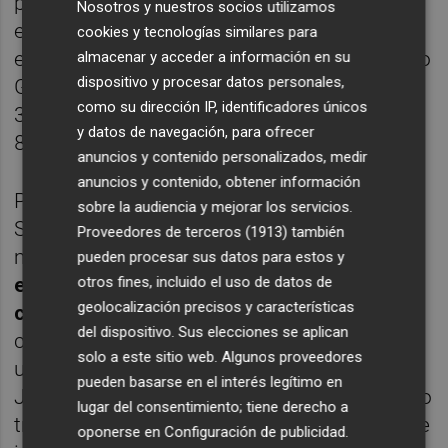
para recibir las multimillonarias ayudas y
Nosotros y nuestros socios utilizamos
evitar males mayores en el sector bancario
cookies y tecnologías similares para
español. El banco presidido por José Ignacio
almacenar y acceder a información en su
dispositivo y procesar datos personales,
Goirigolzarri presenta una caída anual del
como su dirección IP, identificadores únicos
32% y su valor en bolsa ha bajado hasta los
y datos de navegación, para ofrecer
8.385 millones de euros.
anuncios y contenido personalizados, medir
anuncios y contenido, obtener información
Prácticamente lo mismo pierde Banco
sobre la audiencia y mejorar los servicios.
Sabadell, pero eso sí con una capitalización
Proveedores de terceros (1913)
también
menor (6.184 millones de euros),
una de las
pueden procesar sus datos para estos y
entidades más expuestas al 'Brexit' por
otros fines, incluido el uso de datos de
geolocalización precisos y características
cuanto tienen al TSB inglés
. "Lo
del dispositivo. Sus elecciones se aplican
contemplamos con la misma filosofía que
solo a este sitio web. Algunos proveedores
una bajada del dólar", advirtió su presidente
pueden basarse en el interés legítimo en
Josep Oliu una semana antes del inesperado
lugar del consentimiento; tiene derecho a
triunfo del 'sí' pero el mercado no lo entiende
oponerse en
Configuración de publicidad
.