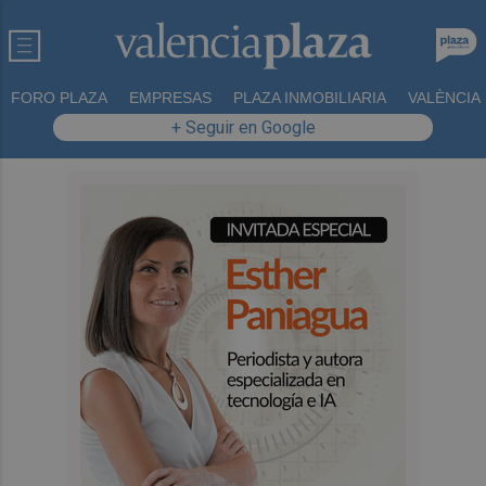
FORO PLAZA
EMPRESAS
PLAZA INMOBILIARIA
VALÈNCIA
+ Seguir en Google