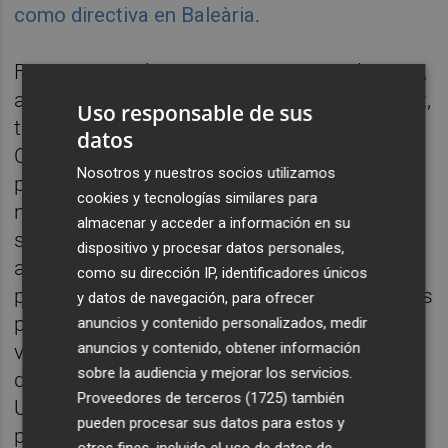
como directiva en Baleària
.
Fuentes socialistas aseguran que Del Canto,
además de ser la jefa de Gabinete de Morant,
Uso responsable de sus
también dirigirá las estrategias de
datos
Comunicación en el PSPV, por lo que la
Nosotros y nuestros socios utilizamos
periodista pasa a ser la mano derecha de la
cookies y tecnologías similares para
nueva secretaria general. Una posición que
almacenar y acceder a información en su
se entiende después de que la periodista
dispositivo y procesar datos personales,
atendiera la llamada de la ministra para
como su dirección IP, identificadores únicos
pedirle apoyo externo ante la campaña de las
y datos de navegación, para ofrecer
primarias que se avecinaba en el PSPV;
anuncios y contenido personalizados, medir
anuncios y contenido, obtener información
votación que finalmente no se produjo
sobre la audiencia y mejorar los servicios.
debido al acuerdo con los otros aspirantes.
Proveedores de terceros (1725)
también
Un papel que habría convencido a Morant
pueden procesar sus datos para estos y
para ofrecerle el puesto que, finalmente, la