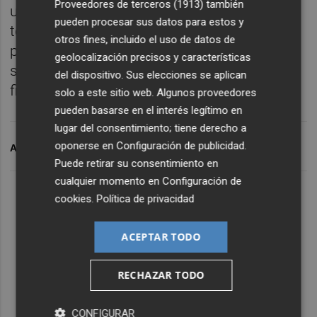
Proveedores de terceros (1913)
también
un sistema de trabajo y un algoritmo
pueden procesar sus datos para estos y
tecnológico propio, que permite conocer el
otros fines, incluido el uso de datos de
porcentaje de posibilidades de venta de un
geolocalización precisos y características
suelo urbano edificable con una tasa de
del dispositivo. Sus elecciones se aplican
fiabilidad cercana al 90%.
solo a este sitio web. Algunos proveedores
pueden basarse en el interés legítimo en
lugar del consentimiento; tiene derecho a
oponerse en
Configuración de publicidad
.
ARCHIVADO EN
LANDEX
Puede retirar su consentimiento en
cualquier momento en
Configuración de
cookies
.
Política de privacidad
ACEPTAR TODO
RECHAZAR TODO
CONFIGURAR