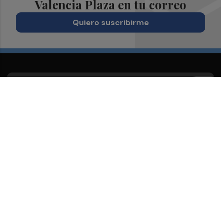
Valencia Plaza en tu correo
Quiero suscribirme
Suscríbete al Boletín
Todos los días a primera hora en tu email
¡Quiero suscribirme!
Síguenos en redes
Valencia Plaza, desde cualquier medio