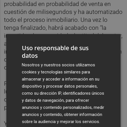
probabilidad en probabilidad de venta en
cuestión de milisegundos y ha automatizado
todo el proceso inmobiliario. Una vez lo
tenga finalizado, habrá acabado con "la
incertidumbre, opacidad y lentitud del sector,
ayudando a evitar el crecimiento
Uso responsable de sus
injustificado de las urbes que aun dispongan
datos
de solares entre edificios", asegura en un
Nosotros y nuestros socios utilizamos
comunicado.
cookies y tecnologías similares para
almacenar y acceder a información en su
Para los vendedores, Landex no solo es el
dispositivo y procesar datos personales,
lugar donde están sus compradores, si no
como su dirección IP, identificadores únicos
que obtendrá de una manera científica la
y datos de navegación, para ofrecer
probabilidad de vender su terreno.
anuncios y contenido personalizados, medir
anuncios y contenido, obtener información
sobre la audiencia y mejorar los servicios.
Y todo ello se logra gracias al desarrollo de