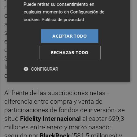
Puede retirar su consentimiento en
modo habrían vuelto a presentar
cualquier momento en
Configuración de
captaciones tras imponerse los reembolsos
cookies
.
Política de privacidad
a lo largo del pasado ejercicio. Dicha cifra
supone un aumento de 7.000 millones con
ACEPTAR TODO
el patrimonio estimado a cierre de 2022,
cuando se situaba en los 245.000 millones.
RECHAZAR TODO
Sin embargo, sigue por debajo del nivel que
Inverco calculaba en marzo del año pasado
CONFIGURAR
que era de unos 275.000 millones.
Al frente de las suscripciones netas -
diferencia entre compra y venta de
participaciones de fondos de inversión- se
situó
Fidelity Internacional
al captar 629,3
millones entre enero y marzo pasado;
seguido por
BlackRock
(581,5 millones) y