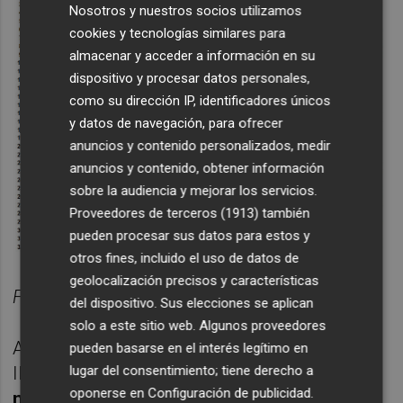
Nosotros y nuestros socios utilizamos
cookies y tecnologías similares para
almacenar y acceder a información en su
dispositivo y procesar datos personales,
como su dirección IP, identificadores únicos
y datos de navegación, para ofrecer
anuncios y contenido personalizados, medir
anuncios y contenido, obtener información
sobre la audiencia y mejorar los servicios.
Proveedores de terceros (1913)
también
pueden procesar sus datos para estos y
otros fines, incluido el uso de datos de
geolocalización precisos y características
Fuente: Inverco
del dispositivo. Sus elecciones se aplican
solo a este sitio web. Algunos proveedores
A lo largo del primer trimestre de 2023, las
pueden basarse en el interés legítimo en
lugar del consentimiento; tiene derecho a
IICs foráneas registraron
suscripciones
oponerse en
Configuración de publicidad
.
netas de 1.000 millones de euros
. De este