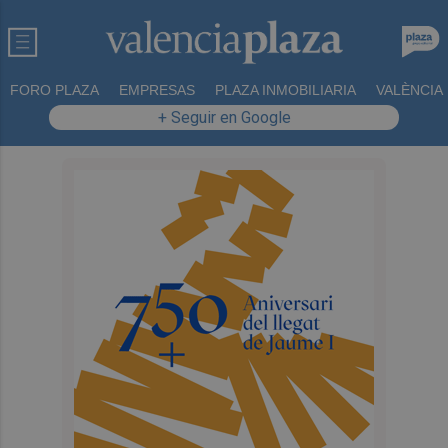
FORO PLAZA
EMPRESAS
PLAZA INMOBILIARIA
VALÈNCIA
+ Seguir en Google