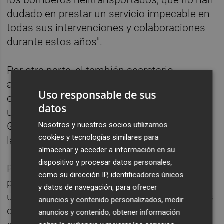
dudado en prestar un servicio impecable en
todas sus intervenciones y colaboraciones
durante estos años".
Por otra parte, el también secretario
autonómico de Seguridad y Emergencias ha
Uso responsable de sus
explicado que la equiparación salarial de las
datos
unidades "se suma al esfuerzo de la
Nosotros y nuestros socios utilizamos
Generalitat por subsanar la conflictividad
cookies y tecnologías similares para
laboral heredada con la subrogación".
almacenar y acceder a información en su
dispositivo y procesar datos personales,
Por ello, la SGISE "es la única empresa
como su dirección IP, identificadores únicos
pública del país que ha puesto en marcha
y datos de navegación, para ofrecer
una mesa de diálogo con los representantes
anuncios y contenido personalizados, medir
de los trabajadores y trabajadoras para
anuncios y contenido, obtener información