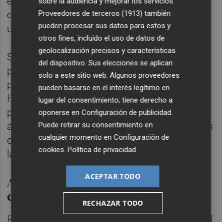
estudiar soluciones legales a la situación
sobre la audiencia y mejorar los servicios.
Proveedores de terceros (1913)
también
contractual jurídicamente interpretable de
pueden procesar sus datos para estos y
una parte de su plantilla".
otros fines, incluido el uso de datos de
geolocalización precisos y características
Según Ángel, la empresa también ha dado
del dispositivo. Sus elecciones se aplican
pasos importantes hacia la consecución del
solo a este sitio web. Algunos proveedores
primer convenio del Servicio de Bomberos
pueden basarse en el interés legítimo en
Forestales, con la firma de un borrador de
lugar del consentimiento; tiene derecho a
preacuerdo "que aportará seguridad jurídica
oponerse en
Configuración de publicidad
.
Puede retirar su consentimiento en
a la empresa, garantizará todos los derechos
cualquier momento en
Configuración de
de la plantilla e igualará las condiciones
cookies
.
Política de privacidad
laborales entre todos sus profesionales".
ACEPTAR TODO
Ampliación de funciones multi
emergencia
RECHAZAR TODO
El reglamento que rige el funcionamiento del