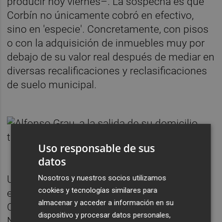
producir hoy viernes–. La sospecha es que
Corbín no únicamente cobró en efectivo,
sino en 'especie'. Concretamente, con pisos
o con la adquisición de inmuebles muy por
debajo de su valor real después de mediar en
diversas recalificaciones y reclasificaciones
de suelo municipal.
Uso responsable de sus
datos
Nosotros y nuestros socios utilizamos
Una de las claves de esa conclusión fue la
cookies y tecnologías similares para
evolución de la facturación del despacho de
almacenar y acceder a información en su
Corbín detectada por la Agencia Tributaria.
dispositivo y procesar datos personales,
Notablemente alta en esa época de 2006,