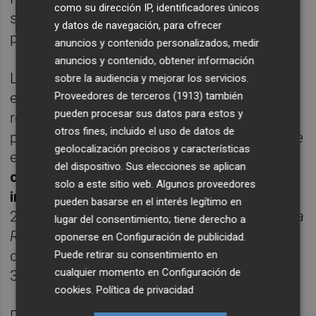
como su dirección IP, identificadores únicos
sufrió una caída en picado cuando el PP
y datos de navegación, para ofrecer
perdió el Ayuntamiento en 2015.
anuncios y contenido personalizados, medir
anuncios y contenido, obtener información
Las indagaciones siguieron su curso
sobre la audiencia y mejorar los servicios.
Proveedores de terceros (1913)
también
entonces y, debido a toda la documentación
pueden procesar sus datos para estos y
recopilada, la UCO procedió a la segunda
otros fines, incluido el uso de datos de
parte de la operación con las detenciones de
geolocalización precisos y características
este jueves. Ahora, se trata de
comisiones a
del dispositivo. Sus elecciones se aplican
cambio de adjudicaciones de
solo a este sitio web. Algunos proveedores
infraestructuras en suelo público
entre
pueden basarse en el interés legítimo en
2005 y 2010. Según avanzaron
OK Diario
y
La
lugar del consentimiento; tiene derecho a
Razón
, Alfonso Grau llegó a cobrar alrededor
oponerse en
Configuración de publicidad
.
de un millón de euros y Rafael Rubio unos
Puede retirar su consentimiento en
cualquier momento en
Configuración de
300.000.
cookies
.
Política de privacidad