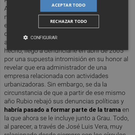
Rubio, entonces concejal del PSPV en el
ACEPTAR TODO
Ayuntamiento de València, mantuvo
numerosos enfrentamientos con su
RECHAZAR TODO
entonces adversario político Grau, mano
derecha de Barberá y a quien durante cuatro
CONFIGURAR
años atacó duramente. El segundo, de
hecho, llegó a denunciarle en abril de 2005
por una supuesta intromisión en su honor al
revelar que era administrador de una
empresa relacionada con actividades
urbanizadoras. Sin embargo, se da la
circunstancia de que a partir de ese mismo
año Rubio rebajó sus denuncias políticas y
habría pasado a formar parte de la trama
en
la que ahora se le incluye junto a Grau. Todo,
al parecer, a través de José Luis Vera, muy