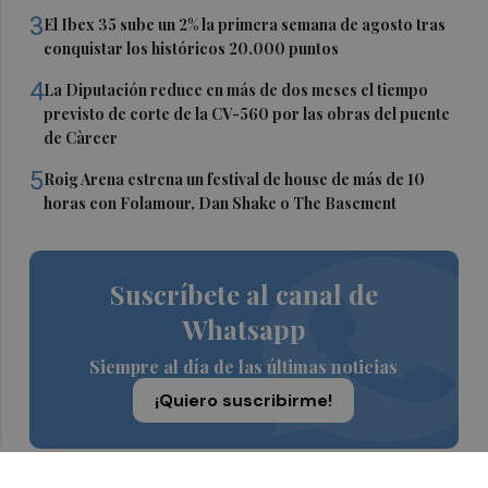
3
El Ibex 35 sube un 2% la primera semana de agosto tras
conquistar los históricos 20.000 puntos
4
La Diputación reduce en más de dos meses el tiempo
previsto de corte de la CV-560 por las obras del puente
de Càrcer
5
Roig Arena estrena un festival de house de más de 10
horas con Folamour, Dan Shake o The Basement
Suscríbete al canal de
Whatsapp
Siempre al día de las últimas noticias
¡Quiero suscribirme!