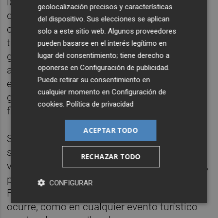
la Fundación Visit València, estarán
geolocalización precisos y características
desplegados por la ciudad durante los días
del dispositivo. Sus elecciones se aplican
clave para preguntar a excursionistas,
solo a este sitio web. Algunos proveedores
turistas y residentes no falleros cuánto
pueden basarse en el interés legítimo en
gastan y en qué. También se solicitará a las
lugar del consentimiento; tiene derecho a
oponerse en
Configuración de publicidad
.
administraciones públicas y algunas
Puede retirar su consentimiento en
empresas privadas que identifiquen los
cualquier momento en
Configuración de
gastos que incurren por el desarrollo de la
cookies
.
Política de privacidad
fiesta.
ACEPTAR TODO
Según los encargados del estudio, es de
sobra conocido el valor de la fiesta
RECHAZAR TODO
valenciana en términos culturales y sociales,
pero "todavía hay quien piensa que en las
CONFIGURAR
Fallas 'se quema el dinero', cuando lo que
ocurre, como en cualquier evento turístico