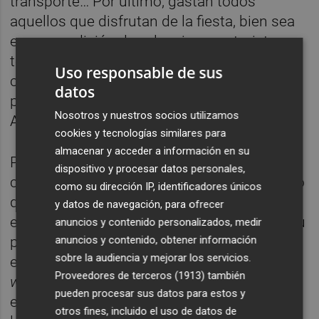
transporte… Por último, gastan todos
aquellos que disfrutan de la fiesta, bien sea
en su condición de valencianos o turistas,
tomando chocolate con buñuelos,
Uso responsable de sus
comprando petardos o alquilando un balcón
datos
para la
mascletà
en la plaza del
Nosotros y nuestros socios utilizamos
Ayuntamiento.
cookies y tecnologías similares para
almacenar y acceder a información en su
Para conseguir los datos necesarios, las
dispositivo y procesar datos personales,
comisiones recibirán un amplio cuestionario
como su dirección IP, identificadores únicos
que podrán rellenar online al cierre del
y datos de navegación, para ofrecer
ejercicio fallero. Los falleros y falleras, por su
anuncios y contenido personalizados, medir
parte, dispondrán asimismo de una
anuncios y contenido, obtener información
sobre la audiencia y mejorar los servicios.
encuesta online que les llegará por
email
o
Proveedores de terceros (1913)
también
whatsapp
, mientras que un ejército de
pueden procesar sus datos para estos y
encuestadores, gracias a la participación de
otros fines, incluido el uso de datos de