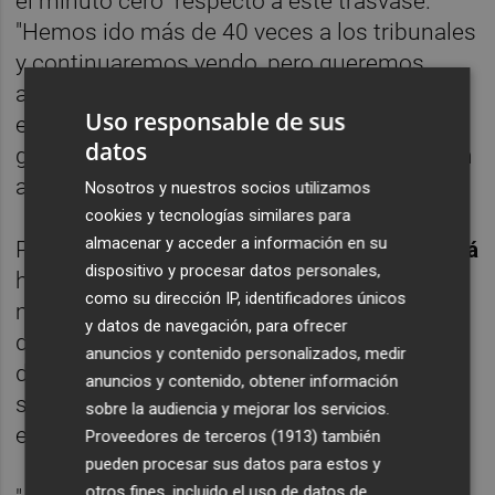
el minuto cero" respecto a este trasvase.
"Hemos ido más de 40 veces a los tribunales
y continuaremos yendo, pero queremos
agua para siempre, no como ustedes que
Uso responsable de sus
estuvieron durante un año sin aportar ni una
datos
gota al Tajo-Segura", ha declarado en alusión
al gobierno del PPCV antes de 2015.
Nosotros y nuestros socios utilizamos
cookies y tecnologías similares para
almacenar y acceder a información en su
Por contra, la síndica
popular
,
Mª José Catalá
dispositivo y procesar datos personales,
ha acusado al Gobierno de perpetrar "el
como su dirección IP, identificadores únicos
mayor ataque a los regantes en toda la
y datos de navegación, para ofrecer
democracia" y ha insistido en que esto
anuncios y contenido personalizados, medir
demuestra "lo extremadamente débil y
anuncios y contenido, obtener información
sumiso que es Puig" ante Pedro Sánchez y
sobre la audiencia y mejorar los servicios.
en que solo es "la punta del iceberg".
Proveedores de terceros (1913)
también
pueden procesar sus datos para estos y
otros fines, incluido el uso de datos de