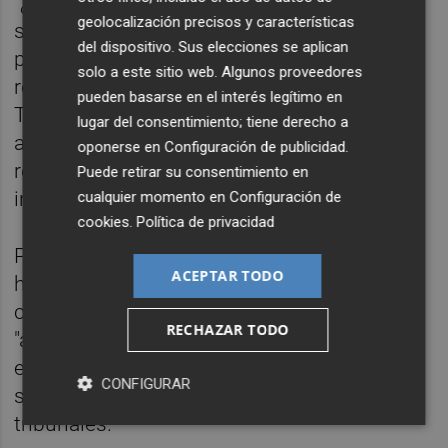
"¿Está moderadamente satisfecho de qué?",
geolocalización precisos y características
se ha preguntado, y ha garantizado que su
del dispositivo. Sus elecciones se aplican
partido irá a los tribunales a defender a los
solo a este sitio web. Algunos proveedores
regantes tras "22 recortes injustificados al
pueden basarse en el interés legítimo en
Tajo-Segura". Es más, ha advertido que las
lugar del consentimiento; tiene derecho a
actuaciones de Puig a partir de ahora
oponerse en
Configuración de publicidad
.
respecto al trasvase serán por "absoluto
Puede retirar su consentimiento en
interés electoral".
cualquier momento en
Configuración de
cookies
.
Política de privacidad
Por su parte, la síndica de Cs,
Mamen Peris
,
ACEPTAR TODO
ha reclamado a Puig que sea más
contundente y la Generalitat deje de estar
RECHAZAR TODO
"atada" con el trasvase y apoye un plan
estatal del agua, además de garantizar que
CONFIGURAR
su partido le apoyará si acude a los
tribunales.