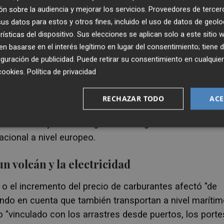
n sobre la audiencia y mejorar los servicios.
Proveedores de tercer
ada ahora por la italiana
Orsero
(de la que los herma
s datos para estos y otros fines, incluido el uso de datos de geolo
a compañía es una de las que más facturan en la
rísticas del dispositivo. Sus elecciones se aplican solo a este sitio
parece en el sexto puesto.
 basarse en el interés legítimo en lugar del consentimiento; tiene 
guración de publicidad
. Puede retirar su consentimiento en cualqu
 el ejercicio de 2022 han sido el incremento del riesg
cookies
.
Política de privacidad
nor concesión de créditos por parte de la banca,
os en normativas como aranceles, fitosanitarios o
RECHAZAR TODO
ACE
e de gestión de la compañía, han afrontado las
a económica y de liderazgo en los segmentos del merc
acional a nivel europeo.
n volcán y la electricidad
o el incremento del precio de carburantes afectó "de
iendo en cuenta que también transportan a nivel marítim
 "vinculado con los arrastres desde puertos, los porte