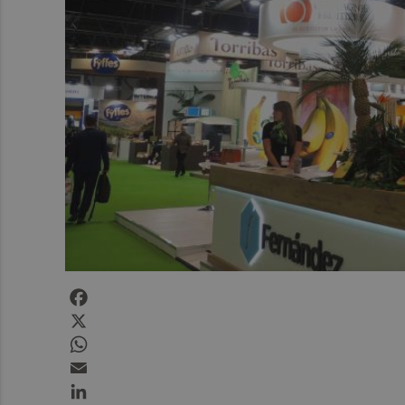
Facebook
X
WhatsApp
Email
LinkedIn