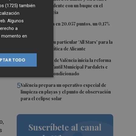
daños en un incidente con un buque en el
os (1725)
también
nos
puerto de Valencia
calización
 web. Algunos
2
El Ibex 35 cierra en 20.057 puntos, un 0,17%
derecho a
más
ier momento en
o
3
El PSPV ultima su particular 'All Stars' para la
Conferencia Política de Alicante
4
PTAR TODO
El Ayuntamiento de València inicia la reforma
de la Escuela Infantil Municipal Pardalets e
instalará aire acondicionado
ado
5
València prepara un operativo especial de
limpieza en playas y el punto de observación
para el eclipse solar
o,
Suscríbete al canal
s