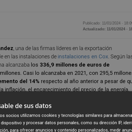
Publicado: 11/01/2024 ·
18:0
Actualizado: 11/01/2024 · 1
ández
, una de las firmas líderes en la exportación
de en las instalaciones de
instalaciones en Cox
. Según la
irma alcanzaba
los
336,9
millones de euros de
millones. Casi lo alcanzaba en 2021, con 295,5 millone
remento del 14%
respecto al año anterior a pesar de q
 inflación, el encarecimiento del precio de la energía,
ltades con el negocio de plátanos por la erupción del
able de sus datos
os socios utilizamos cookies y tecnologías similares para almacena
de la distribución en España de productos
dispositivo y procesar datos personales, como su dirección IP, iden
al es la compra y venta de productos, en el país, Europ
ción, para ofrecer anuncios y contenido personalizados, medir anun