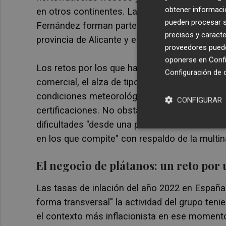
obtener informació
en otros continentes.
La empresa está control
pueden procesar su
Fernández forman parte como accionistas). L
precisos y caracte
provincia de Alicante y en el último ranking a
proveedores pueden
oponerse en
Confi
Los retos por los que ha pasado su negocio en
Configuración de 
comercial, el alza de tipos de interés y la me
condiciones meteorológicas adversas y cambi
CONFIGURAR
certificaciones. No obstante, según el inform
dificultades "desde una posición de fortalez
en los que compite" con respaldo de la multin
El negocio de plátanos: un reto por u
Las tasas de inlación del año 2022 en España 
forma transversal" la actividad del grupo ten
el contexto más inflacionista en ese momento