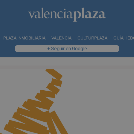
PLAZA INMOBILIARIA
VALÈNCIA
CULTURPLAZA
GUÍA HED
+ Seguir en Google