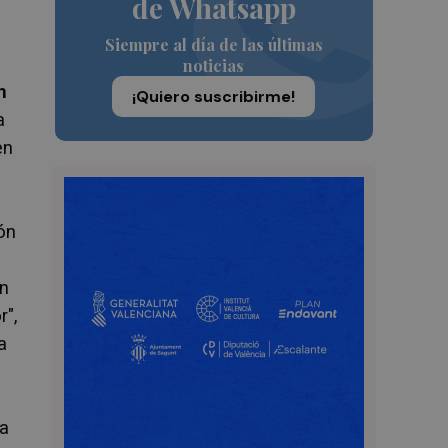
de Whatsapp
Siempre al día de las últimas
noticias
n
¡Quiero suscribirme!
a
en
ón
on
r",
a
ha