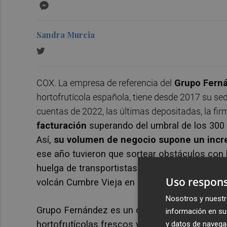
Messenger
Sandra Murcia
COX. La empresa de referencia del
Grupo Fern
hortofrutícola española, tiene desde 2017 su se
cuentas de 2022, las últimas depositadas, la f
facturación
superando del umbral de los 300 
Así,
su volumen de negocio supone un inc
ese año tuvieron que sortear obstáculos con la
huelga de transportistas o, incluso, las dificu
Uso respons
volcán Cumbre Vieja en La Palma en 2021.
Nosotros y nuestr
Grupo Fernández es un operador en el sector 
información en su 
hortofrutícolas frescos y su actividad princip
y datos de navega