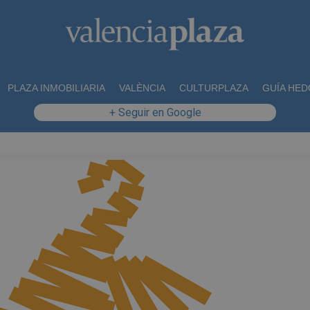
PLAZA INMOBILIARIA
VALÈNCIA
CULTURPLAZA
GUÍA HED
+ Seguir en Google