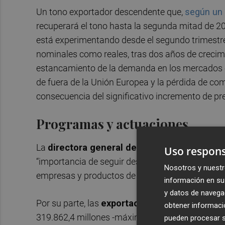
Un tono exportador descendente que,
según un
recuperará el tono hasta la segunda mitad de 20
está experimentando desde el segundo trimestre
nominales como reales, tras dos años de crecimi
estancamiento de la demanda en los mercados eu
de fuera de la Unión Europea y la pérdida de co
consecuencia del significativo incremento de pr
Programas y actuaciones
La
directora general de Emprendimiento e In
Uso respons
“importancia de seguir desarrollando programas 
Nosotros y nuestr
empresas y productos de la Comunitat en un mom
información en su 
y datos de navega
Por su parte, las
exportaciones españolas
pre
obtener informació
319.862,4 millones -máximos históricos- frente a
pueden procesar su