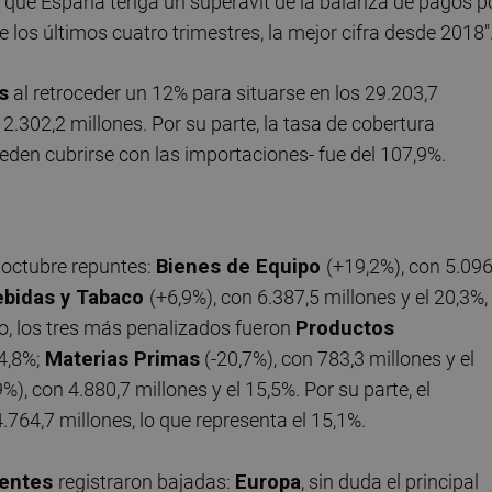
 a que España tenga un superávit de la balanza de pagos p
 los últimos cuatro trimestres, la mejor cifra desde 2018"
s
al retroceder un 12% para situarse en los 29.203,7
 2.302,2 millones. Por su parte, la tasa de cobertura
ueden cubrirse con las importaciones- fue del 107,9%.
 octubre repuntes:
Bienes de Equipo
(+19,2%), con 5.096
ebidas y Tabaco
(+6,9%), con 6.387,5 millones y el 20,3%,
rio, los tres más penalizados fueron
Productos
 4,8%;
Materias Primas
(-20,7%), con 783,3 millones y el
%), con 4.880,7 millones y el 15,5%. Por su parte, el
.764,7 millones, lo que representa el 15,1%.
nentes
registraron bajadas:
Europa
, sin duda el principal