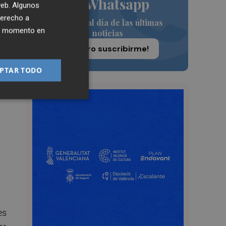
de Whatsapp
 web. Algunos
el
derecho a
Siempre al día de las últimas
ier momento en
noticias
¡Quiero suscribirme!
PTAR TODO
es