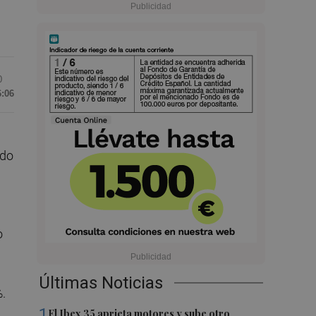
0
6:06
ado
o
Últimas Noticias
%.
1
El Ibex 35 aprieta motores y sube otro