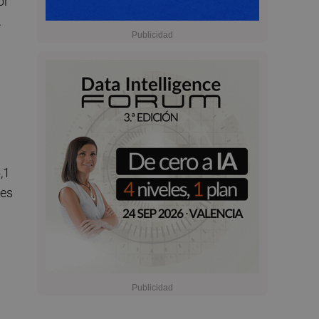
or
.
,1
 es