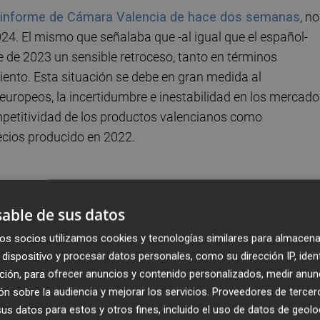
 informe de Cámara Valencia de hace dos semanas
, no
24. El mismo que señalaba que -al igual que el español-
 de 2023 un sensible retroceso, tanto en términos
ento. Esta situación se debe en gran medida al
ropeos, la incertidumbre e inestabilidad en los mercado
mpetitividad de los productos valencianos como
ecios producido en 2022.
ternacionalización, Ester Olivas
, destacó la
able de sus datos
y actuaciones que refuercen la promoción exterior de las
os socios utilizamos cookies y tecnologías similares para almacena
ento complejo a nivel internacional”.
dispositivo y procesar datos personales, como su dirección IP, iden
ción, para ofrecer anuncios y contenido personalizados, medir anun
sentaron un tono plano al mantenerse hasta octubre en l
n sobre la audiencia y mejorar los servicios.
Proveedores de tercer
 una caída del 6,7% de las importaciones, hasta los
s datos para estos y otros fines, incluido el uso de datos de geolo