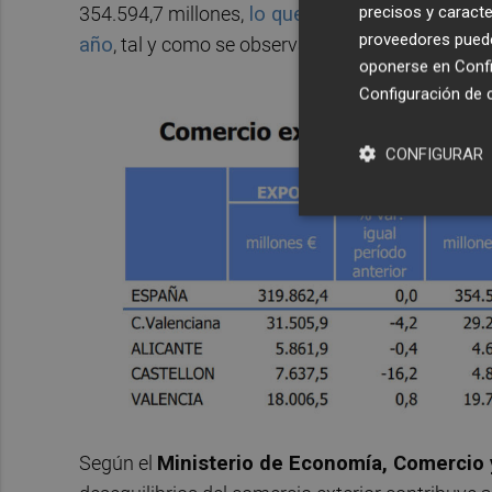
precisos y caracte
354.594,7 millones,
lo que redujo un 42,4% el d
proveedores pueden
año
, tal y como se observa en la tabla siguiente:
oponerse en
Confi
Configuración de 
CONFIGURAR
Según el
Ministerio de Economía, Comercio 