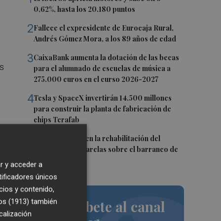
0,62%, hasta los 20.180 puntos
2
Fallece el expresidente de Eurocaja Rural,
Andrés Gómez Mora, a los 89 años de edad
3
CaixaBank aumenta la dotación de las becas
s
para el alumnado de escuelas de música a
275.000 euros en el curso 2026-2027
4
Tesla y SpaceX invertirán 14.500 millones
para construir la planta de fabricación de
chips Terafab
5
L'Eliana avanza en la rehabilitación del
puente y las pasarelas sobre el barranco de
Mandor
r y acceder a
tificadores únicos
cios y contenido,
os
os (1913)
también
Suscríbete al canal
calización