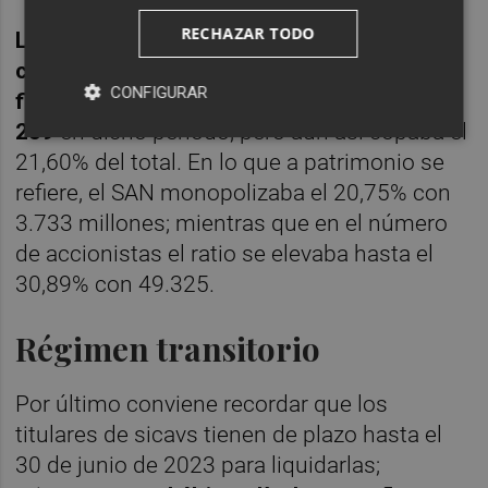
RECHAZAR TODO
La entidad presidida por Ana Botín ha visto
como el número de estas figuras
CONFIGURAR
financieras bajo su control caída hasta las
259
en dicho periodo, pero aún así copaba el
21,60% del total. En lo que a patrimonio se
refiere, el SAN monopolizaba el 20,75% con
3.733 millones; mientras que en el número
de accionistas el ratio se elevaba hasta el
30,89% con 49.325.
Régimen transitorio
Por último conviene recordar que los
titulares de sicavs tienen de plazo hasta el
30 de junio de 2023 para liquidarlas;