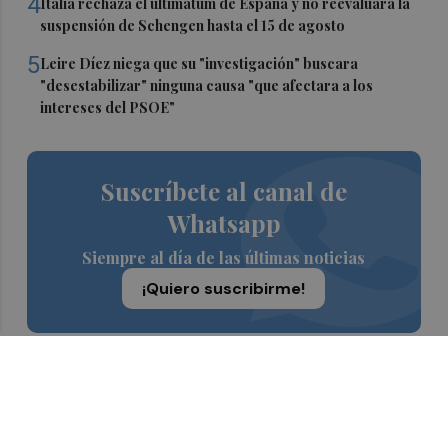
4
Italia rechaza el ultimátum de España y no reevaluará la
suspensión de Schengen hasta el 15 de agosto
5
Leire Díez niega que su "investigación" buscara
"desestabilizar" ninguna causa "que afectara a los
intereses del PSOE"
Suscríbete al canal de
Whatsapp
Siempre al día de las últimas noticias
¡Quiero suscribirme!