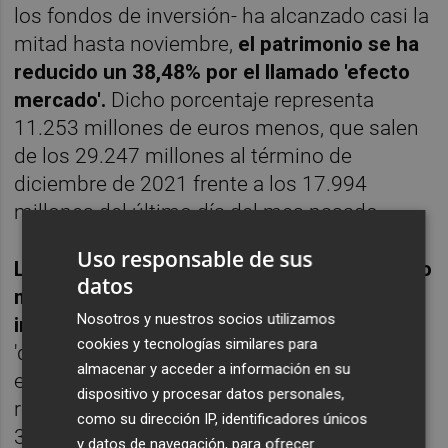
los fondos de inversión- ha alcanzado casi la
mitad hasta noviembre,
el patrimonio se ha
reducido un 38,48% por el llamado 'efecto
mercado'.
Dicho porcentaje representa
11.253 millones de euros menos, que salen
de los 29.247 millones al término de
diciembre de 2021 frente a los 17.994
millones del último día del mes pasado.
Uso responsable de sus
Lógicamente el desplome todavía es mucho
datos
mayor en lo que a accionistas se refiere -
Nosotros y nuestros socios utilizamos
incluyendo 'mariachis'-
, por cuanto han
cookies y tecnologías similares para
'desaparecido' el 56% en lo que va de
almacenar y acceder a información en su
ejercicio. O lo que es lo mismo 203.233 para
dispositivo y procesar datos personales,
reducirse hasta los 159.676 respecto a los
como su dirección IP, identificadores únicos
362.909 del cierre anual de 2021.
y datos de navegación, para ofrecer