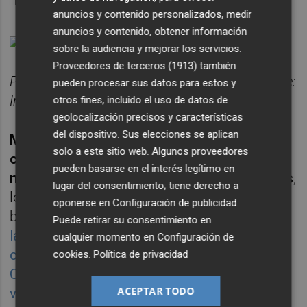
anuncios y contenido personalizados, medir
anuncios y contenido, obtener información
sobre la audiencia y mejorar los servicios.
Proveedores de terceros (1913)
también
Pinchar
aquí
para ver la tabla completa. Fuente:
pueden procesar sus datos para estos y
Inverco
otros fines, incluido el uso de datos de
geolocalización precisos y características
del dispositivo. Sus elecciones se aplican
Mientras tanto Banco Santander (SAN)
solo a este sitio web. Algunos proveedores
continúa manteniendo su hegemonía en un
pueden basarse en el interés legítimo en
nicho de mercado venido cada vez a menos
,
lugar del consentimiento; tiene derecho a
lo que está llevando a las bancas privadas a
oponerse en
Configuración de publicidad
.
buscar alternativas.
Ahí están, por ejemplo,
Puede retirar su consentimiento en
las sociedades de capital riesgo como viene
cualquier momento en
Configuración de
contando este diario sobre familias de la
cookies
.
Política de privacidad
Comunitat Valenciana que optan por dicha
ACEPTAR TODO
vía.