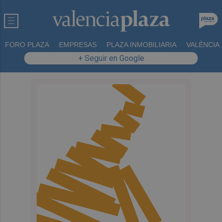
FORO PLAZA
EMPRESAS
PLAZA INMOBILIARIA
VALÈNCIA
+ Seguir en Google