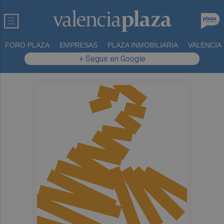
FORO PLAZA
EMPRESAS
PLAZA INMOBILIARIA
VALÈNCIA
+ Seguir en Google