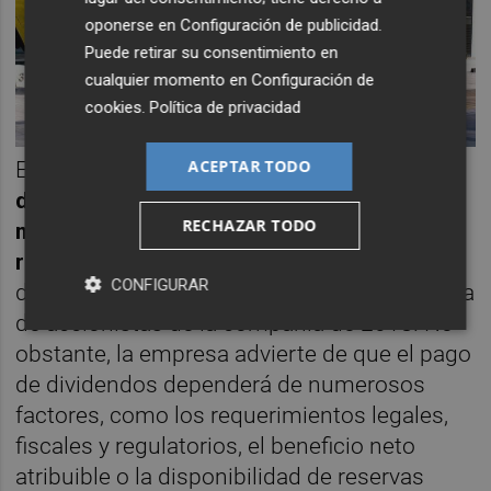
oponerse en
Configuración de publicidad
.
Puede retirar su consentimiento en
cualquier momento en
Configuración de
cookies
.
Política de privacidad
ACEPTAR TODO
En 2017,
Prosegur Cash abonará el 40% del
dividendo a cuenta en diciembre y en
RECHAZAR TODO
marzo, junio y septiembre pagará el 60%
restante
a razón de un 20% cada vez. Este
CONFIGURAR
dividendo a cuenta sería ratificado en la junta
de accionistas de la compañía de 2018. No
obstante, la empresa advierte de que el pago
de dividendos dependerá de numerosos
factores, como los requerimientos legales,
fiscales y regulatorios, el beneficio neto
atribuible o la disponibilidad de reservas