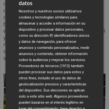
datos
compañía tiene la intención de abonar
dividendos a sus accionistas, para lo que
Nosotros y nuestros socios utilizamos
destinará, al menos, el 50% o 60% de su
cookies y tecnologías similares para
almacenar y acceder a información en su
beneficio neto del ejercicio anterior. Así,
dispositivo y procesar datos personales,
estima que durante los ejercicios 2017, 2018
como su dirección IP, identificadores únicos
y 2019 pagará dividendos a cuenta por el
y datos de navegación, para ofrecer
mismo importe en cuatro plazos (diciembre
anuncios y contenido personalizados, medir
del presente ejercicio y marzo, junio y
anuncios y contenido, obtener información
septiembre del año siguiente).
sobre la audiencia y mejorar los servicios.
Proveedores de terceros (1913)
también
pueden procesar sus datos para estos y
otros fines, incluido el uso de datos de
geolocalización precisos y características
del dispositivo. Sus elecciones se aplican
solo a este sitio web. Algunos proveedores
pueden basarse en el interés legítimo en
lugar del consentimiento; tiene derecho a