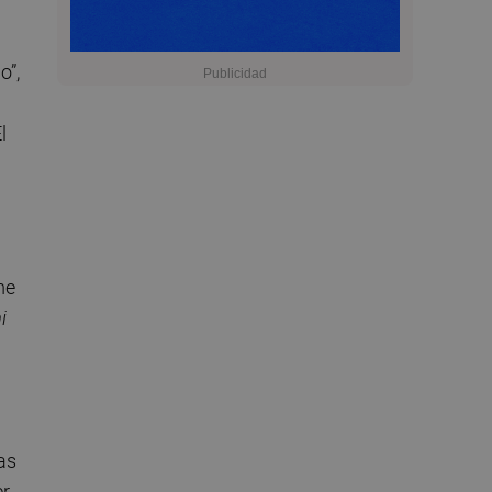
o”,
l
me
i
as
er