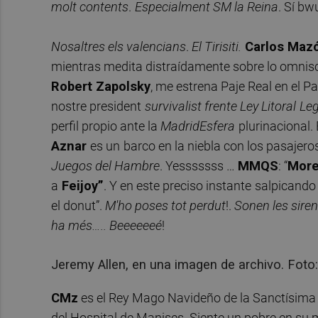
molt contents
.
Especialment SM la Reina
. Sí bw
Nosaltres els valencians
.
El Tirisiti.
Carlos Maz
mientras medita distraídamente sobre lo omnisci
Robert Zapolsky
, me estrena Paje Real en el Pa
nostre president
survivalist
frente Ley Litoral
Leg
perfil propio ante la
MadridEsfera
plurinacional
Aznar
es un
barco en la niebla con los pasajer
Juegos del Hambre
. Yesssssss …
MMQS
: “
More
a
Feijoy”
. Y en este preciso instante
salpicando 
el donut”.
M'ho poses tot perdut
!.
Sonen les sire
ha més….. Beeeeeeé
!
Jeremy Allen, en una imagen de archivo. 
CMz
es el Rey Mago Navideño de la Sanctísima 
del Hospital de Manises. Siente un pobre en su