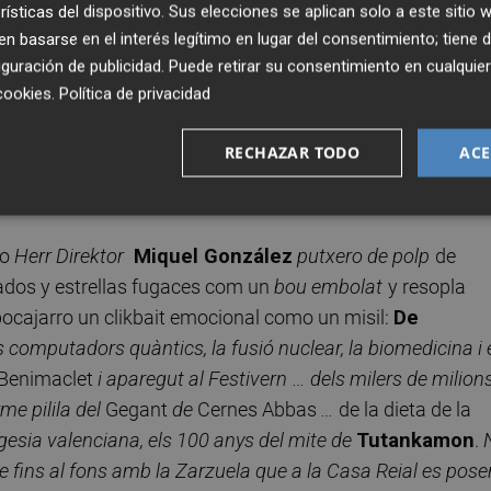
rísticas del dispositivo. Sus elecciones se aplican solo a este sitio
ng code
Marbella de los 80’s.
Leonor
, anda cariño, remont
 basarse en el interés legítimo en lugar del consentimiento; tiene 
s
. Y ahora, con permiso, un comentario machista taaaaan
guración de publicidad
. Puede retirar su consentimiento en cualqu
res/os/as. Ahí va: ni
Pedroche
contra
Mena
, ni
Hermos
cookies
.
Política de privacidad
ca la Mare de Déu del Remei
!
Visca la Mare de Déu d’El
RECHAZAR TODO
ACE
Foto: BER BIRCHALL/PA WIRE/DPA
do
Herr Direktor
Miquel González
putxero de polp
de
lados y estrellas fugaces com un
bou embolat
y resopla
 bocajarro un clikbait emocional como un misil:
De
 computadors quàntics, la fusió nuclear, la biomedicina i 
Benimaclet
i aparegut al Festivern
… dels milers de milion
rme pilila del
Gegant
de
Cernes Abbas
…
de la dieta de la
gesia valenciana, els 100 anys del mite de
Tutankamon
.
te fins al fons amb la Zarzuela que a la Casa Reial es pose