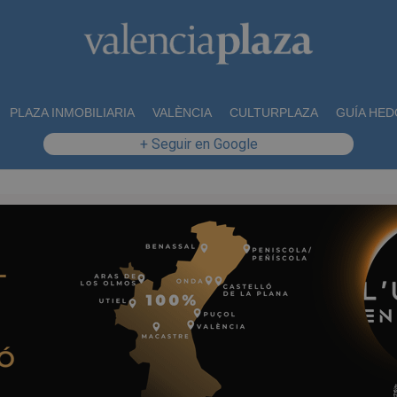
PLAZA INMOBILIARIA
VALÈNCIA
CULTURPLAZA
GUÍA HED
+ Seguir en Google