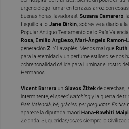
urgenciólogo fumar en terrazas arroz con cosas s
buenas horas, lavadoras!.
Susana Camarero
, 
flequillo a lo
Jane Birkin
,
sobrevive a diario a l
Popular Antiguo Testamento de lo País Valencià.
Rosa
,
Emilio Argüeso
,
Mari-Àngels Ramon-L
generación
Z
. Y Lavapiés. Menos mal que
Ruth
para la eternidad y un perfume estiloso se nos
cobre tonalidad cálida para iluminar el rostro de
Hermanos.
Vicent Barrera
un
Slavos
Žižek
de derechas, 
intermitente, el
speed watching
y la guerra de tr
País Valencià, bé, gràcies, per preguntar
.
Es tira 
aparece la diputada maorí
Hana-Rawhiti Maipi
Zelanda. Sí, queridas/os/es siempre la Civilizac