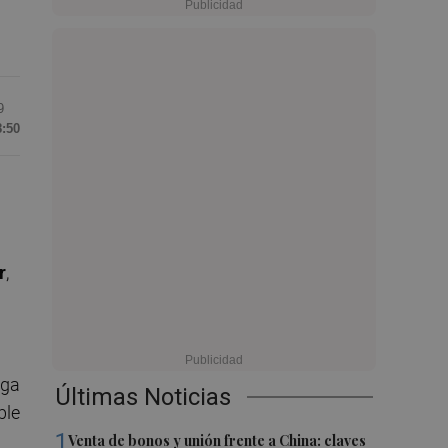
9
8:50
r
,
ega
Últimas Noticias
ble
1
Venta de bonos y unión frente a China: claves