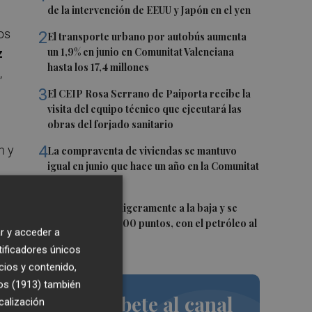
de la intervención de EEUU y Japón en el yen
os
2
El transporte urbano por autobús aumenta
un 1,9% en junio en Comunitat Valenciana
z
hasta los 17,4 millones
,
3
El CEIP Rosa Serrano de Paiporta recibe la
visita del equipo técnico que ejecutará las
obras del forjado sanitario
4
n y
La compraventa de viviendas se mantuvo
igual en junio que hace un año en la Comunitat
Valenciana
5
El Ibex 35 abre ligeramente a la baja y se
aleja de los 20.200 puntos, con el petróleo al
r y acceder a
alza
tificadores únicos
en
cios y contenido,
os (1913)
también
Suscríbete al canal
calización
an