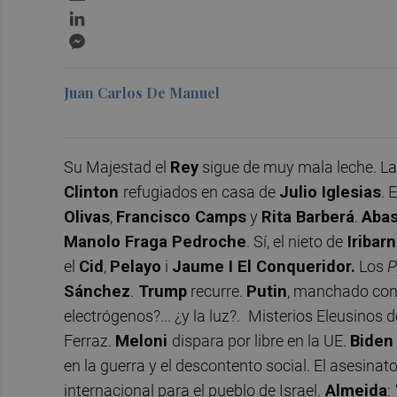
LinkedIn
Messenger
Juan Carlos De Manuel
Su Majestad el
Rey
sigue de muy mala leche. La 
Clinton
refugiados en casa de
Julio Iglesias
. 
Olivas
,
Francisco Camps
y
Rita Barberá
.
Abas
Manolo Fraga Pedroche
. Sí, el nieto de
Iribar
el
Cid
,
Pelayo
i
Jaume I El Conqueridor.
Los
P
Sánchez
.
Trump
recurre.
Putin
, manchado con
electrógenos?... ¿y la luz?.
Misterios Eleusinos d
Ferraz.
Meloni
dispara por libre en la UE.
Bide
en la guerra y el descontento social. El asesinat
internacional para el pueblo de Israel.
Almeida
: