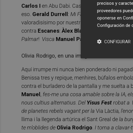
precisos y caracte
Carlos I
en Abu Dabi. Casi 100 invitados
dressi
proveedores pueden
eso.
Gerald Durrell
:
Mi Familia y otros animale
oponerse en
Confi
valoradisísimo por nuestros queridisísimos lecto
Configuración de 
contra
Escanes
:
Àlex Blanquer
. En
À Punt
.
Vis
Palmar
!
Visca
Manuel Palomar
!
CONFIGURAR
Olivia Rodrigo, en una imagen de archivo. 
Aquí irrumpe mi nunca bien ponderado ni paga
Benissa tres y repique, menhires, búfalos embo
contra el burladero de la pantalla y me suelta a
Manuel
,
fes-me una cosa amable sobre la IA, els
nous cultius alternatius. Del
Yisus Fest
robat a
de planetes rebels vagant per la
Via Làctia
, l'eno
llima i la llegenda artúrica el Sant Greal de
la bur
te m’oblides de
Olivia Rodrigo
.
I torna a clavar-