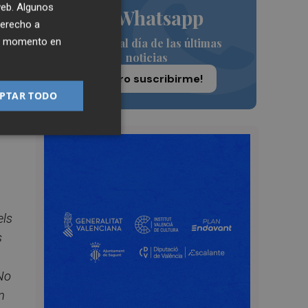
 web. Algunos
de Whatsapp
a
derecho a
ier momento en
Siempre al día de las últimas
o
noticias
¡Quiero suscribirme!
PTAR TODO
els
s
No
n