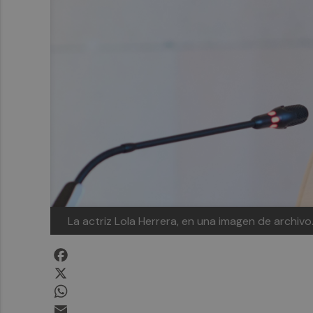
La actriz Lola Herrera, en una imagen de arch
Facebook
X
WhatsApp
Email