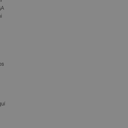
¡A
i
os
quí