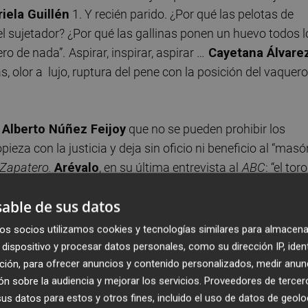
iela Guillén
1. Y recién parido. ¿Por qué las pelotas de
l sujetador? ¿Por qué las gallinas ponen un huevo todos l
ro de nada”.
Aspirar, inspirar, aspirar …
Cayetana Álvare
, olor a lujo, ruptura del pene con la posición del vaquero
.
Alberto Núñez Feijoy
que no se pueden prohibir los
pieza con la justicia y deja sin oficio ni beneficio al “masó
Zapatero.
Arévalo
, en su última entrevista al
ABC
: “el toro
a
, el pelo de los bisontes y la oveja errante de
able de sus datos
inísimas que siguen ganado a las que facturan”. El Muro
ta de Harvard.
Diana Morant
le arrea sin compasión a
os socios utilizamos cookies y tecnologías similares para almacena
nta a
Luis Barcala
.
María José Catalá
pretende ser una
dispositivo y procesar datos personales, como su dirección IP, iden
ción. A secas. Ave María Purísima. ¿Elecciones catalanas 
ción, para ofrecer anuncios y contenido personalizados, medir anun
n sobre la audiencia y mejorar los servicios.
Proveedores de tercer
uello.
“
Sacad los perros porque me he escapado”.
Ortega
s datos para estos y otros fines, incluido el uso de datos de geolo
errera
organiza con éxito la fiesta de cumpleaños de
Ju