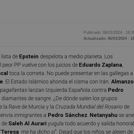
Publicado: 06/01/2024 ·
18:3
Actualizado: 06/01/2024 · 1
lista de
Epstein
despelota a medio planeta. Los
El peor PP vuelve con los juicios de
Eduardo
Zaplana
,
cal
toca la corneta. No
puede presentar en las gallegas a
ne
. El Estado Islámico ahonda el cisma con Irán.
Almanzo
pagafantas
lanzan Izquierda Española contra
Pedro
 diamantes de sangre. ¿De dónde salen los grupos
e la Rave de Murcia y la
Cruzada Mundial del Rosario
de
n
envía inmigrantes a
Pedro Sánchez
.
Netanyahu
se an
o de
Saleh Al Aurari
yugula todo acuerdo y salida honora
“
Teresa
me ha dicho sí
”. Dejad que los niños se alejen de