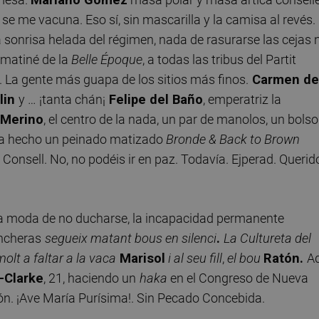
e me vacuna. Eso sí, sin mascarilla y la camisa al revés. 
la sonrisa helada del régimen, nada de rasurarse las cejas n
a matiné de la
Belle Époque
, a todas las tribus del Partit
 La gente más guapa de los sitios más finos.
Carmen de
lin
y … ¡tanta chán¡
Felipe del Baño
, emperatriz la
 Merino
, el centro de la nada, un par de manolos, un bolso
 ha hecho un peinado matizado
Bronde & Back to Brown
l Consell. No, no podéis ir en paz. Todavía. Ejperad. Querid
la moda de no ducharse, la incapacidad permanente
incheras
segueix matant bous en silenci
.
La Cultureta del
molt a faltar a la vaca
Marisol
i al seu fill
,
el bou
Ratón.
A
-Clarke
, 21, haciendo un
haka
en el Congreso de Nueva
ión. ¡Ave María Purísima!. Sin Pecado Concebida.