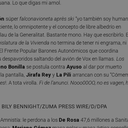
uana. Lo que digas mi amol.
ón
súper
falconavioneta
après ski
“yo también soy human
ente, lo omnipotente y el concepto de libre albedrío en
lau de la Generalitat. Bastante mono. Hay que escribirlo. E
islatura de la Vivienda
no termina de tener ni engrama, ni
. El Frente Popular Barones Autonómicos que coordina
os despavoridos saltando del avión de Vox en llamas.
Los
no Bonilla
se postula contra
Ayuso
al dar por muerto
la pantalla,
Jirafa Rey
y
La Pili
arrancan con su “Cóme
nes
!. A tota virolla.
Fi de l’anunci
.
Nooo00OO, no es vagen, h
Foto: BILY BENNIGHT/ZUMA PRESS WIRE/D/DPA
Amnistía: le perdona a los
De Rosa
47,6 millones a Sanit
 mesa.
Mariano Gómez
masa polar y masa ártica consell