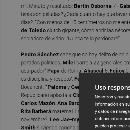
mí. Minuto y resultado:
Bertín Osborne
7 -
Gabr
tenis son peludas? ¿Cada cuánto hay que lavar e
días?. “Con menos de 15 centímetros no me ente
de Toledo
clutch gigante, cómo abrir las nécoras
sopladora de vidrio: “Nunca te lo perdonaré”…
Pedro
Sánchez
sabe que no hay delito de odio
partidos políticos.
Milei
barre a 22 generales, tro
usurpador”
Papa
de Roma.
Abascal
5,
Feijoy
0
es disciplina y respeto”.
Federico de Dinamarc
Uso respons
Bocairent.
“Paloma
y
Genoveva
: las Señoras F
Republicano aplasta a
Claudine Gay
, presiden
Nosotros y nuestr
Carlos Mazón
.
Ana Barceló
le canta las cuare
información en su 
Rita
Barberá
maternal. La de antes de la transi
y datos de navega
obtener informació
noviembre?.
Lee Jae-myung
apuñalado en el c
pueden procesar su
Smith
sirviendo concha contra todos.
Carlos H