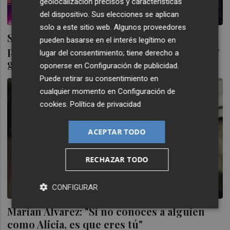
geolocalización precisos y características
del dispositivo. Sus elecciones se aplican
solo a este sitio web. Algunos proveedores
Sons Castelló vuelve en primavera con una
pueden basarse en el interés legítimo en
propuesta que mezcla talento emergente y
lugar del consentimiento; tiene derecho a
grandes regresos
oponerse en
Configuración de publicidad
.
Puede retirar su consentimiento en
cualquier momento en
Configuración de
cookies
.
Política de privacidad
ACEPTAR TODO
RECHAZAR TODO
CONFIGURAR
Marian Álvarez: "Si no conoces a alguien
como Alicia, es que eres tú"