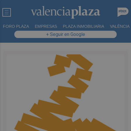
FORO PLAZA
EMPRESAS
PLAZA INMOBILIARIA
VALÈNCIA
+ Seguir en Google