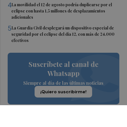
4
La movilidad el 12 de agosto podría duplicarse por el
eclipse con hasta 1,5 millones de desplazamientos
adicionales
5
La Guardia Civil desplegará un dispositivo especial de
seguridad por el eclipse del día 12, con más de 24.000
efectivos
Suscríbete al canal de
Whatsapp
Siempre al día de las últimas noticias
¡Quiero suscribirme!