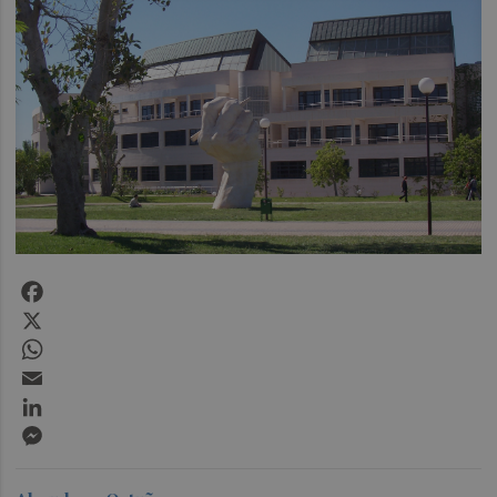
Facebook
X
WhatsApp
Email
LinkedIn
Messenger