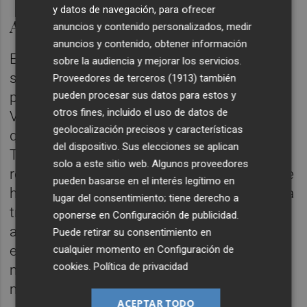
y datos de navegación, para ofrecer
Acuerdo 'in extremis'
anuncios y contenido personalizados, medir
anuncios y contenido, obtener información
El punto de inflexión no llegó hasta
sobre la audiencia y mejorar los servicios.
septiembre, cuando el gerente de la UA se
Proveedores de terceros (1913)
también
pueden procesar sus datos para estos y
personó en la sede de la Intervención en
otros fines, incluido el uso de datos de
Valencia. "Fue entonces cuando se le dijo
geolocalización precisos y características
que estaban a punto de trasladar el caso al
del dispositivo. Sus elecciones se aplican
Tribunal de Cuentas", siguiendo el relato del
solo a este sitio web. Algunos proveedores
representante sindical. Conocedores de este
pueden basarse en el interés legítimo en
hecho, los miembros de la UA comenzaron a
lugar del consentimiento; tiene derecho a
trabajar en un plan para que el profesorado
oponerse en
Configuración de publicidad
.
afectado devolviera esas cantidades, “pero
Puede retirar su consentimiento en
en lugar de quitarles lo que ya tenían, vimos
cualquier momento en
Configuración de
cookies
.
Política de privacidad
mejor recortar de los pagos futuros de
manera muy meditada”.
ACEPTAR TODO