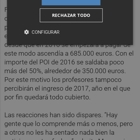
Finalmente la solución ha consistido en
RECHAZAR TODO
dejar de cobrar el complemento de
productividad propio de la UA (POI) y que se
CONFIGURAR
entrega cada Navidad. La deuda acumulada
desde que en 2010 se empezara a pagar de
este modo ascendía a 685.000 euros. Con el
importe del POI de 2016 se saldaba poco
más del 50%, alrededor de 350.000 euros.
Por este motivo los profesores tampoco
percibirán el ingreso de 2017, año en el que
por fin quedará todo cubierto.
Las reacciones han sido dispares. “Hay
gente que lo comprende más o menos, pero
a otros no les ha sentado nada bien la