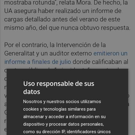
mostraba rotunda”, relata Mora. De hecho, la
UA asegura haber realizado un informe de
cargas detallado antes del verano de este
mismo año, del que nunca obtuvo respuesta.
Por el contrario, la Intervención de la
Generalitat y un auditor externo
emitieron un
informe a finales de julio
donde calificaban al
centro público de “reincidente”, apuntando
que abonaba sueldos por encima de la
Uso responsable de sus
norma “pese a haber sido advertido varias
datos
veces”. Además aseguraba que la UA solicitó
Nosotros y nuestros socios utilizamos
a la Dirección General de Universidades de la
cookies y tecnologías similares para
Generalitat autorización para abonar esas
almacenar y acceder a información en su
retribuciones, pero nunca recibió el permiso
dispositivo y procesar datos personales,
expreso para ello.
como su dirección IP, identificadores únicos