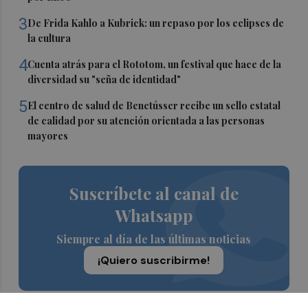
3
De Frida Kahlo a Kubrick: un repaso por los eclipses de
la cultura
4
Cuenta atrás para el Rototom, un festival que hace de la
diversidad su "seña de identidad"
5
El centro de salud de Benetússer recibe un sello estatal
de calidad por su atención orientada a las personas
mayores
Suscríbete al canal de
Whatsapp
Siempre al día de las últimas noticias
¡Quiero suscribirme!