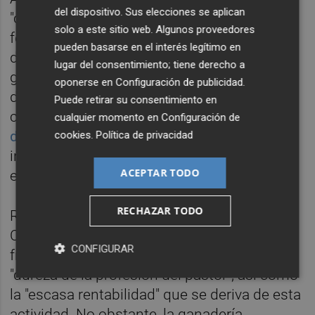
del dispositivo. Sus elecciones se aplican
"colaboración" entre las autoridades
solo a este sitio web. Algunos proveedores
forestales, ambientales y agrícolas de
pueden basarse en el interés legítimo en
diferentes ámbitos con el objetivo de que la
lugar del consentimiento; tiene derecho a
ganadería extensiva se incluya en los planes
oponerse en
Configuración de publicidad
.
de prevención y gestión de incendios, una
Puede retirar su consentimiento en
cuestión defendida en ocasiones por
figuras
cualquier momento en
Configuración de
del sector forestal
ante el aumento de
cookies
.
Política de privacidad
incendios (y de la gravedad de los mismos)
ACEPTAR TODO
en los últimos años.
RECHAZAR TODO
Respecto a esta forma de pastoreo, desde el
Consell recuerdan que se encuentra "en
CONFIGURAR
franco retroceso" a nivel autonómico por la
"dureza de la profesión del pastor", así como
la "escasa rentabilidad" que se deriva de esta
actividad. No obstante, la ganadería