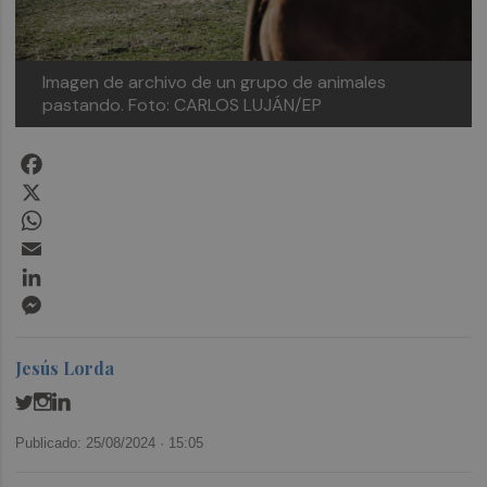
Imagen de archivo de un grupo de animales
pastando. Foto: CARLOS LUJÁN/EP
Facebook
X
WhatsApp
Email
LinkedIn
Messenger
Jesús Lorda
Publicado: 25/08/2024 ·
15:05