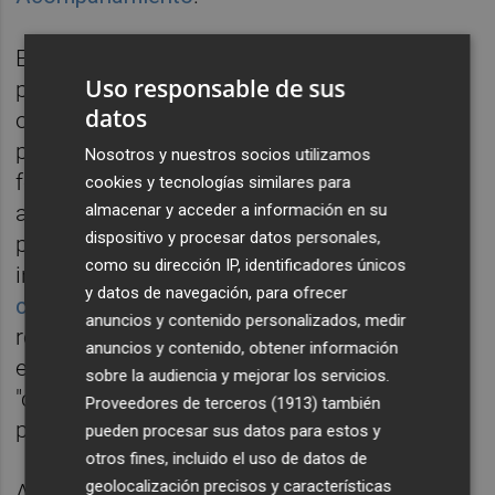
En concreto, el Consell plantea modificar el
Uso responsable de sus
preámbulo y siete artículos de la ley con un
datos
objetivo principal: "Resolver una de las
principales causas de los incendios
Nosotros y nuestros socios utilizamos
forestales" mediante la ganadería extensiva,
cookies y tecnologías similares para
así como "dinamizar la recuperación de
almacenar y acceder a información en su
dispositivo y procesar datos personales,
paisajes cortafuegos, resilientes y menos
como su dirección IP, identificadores únicos
inflamables". Estos cambios, que
salieron a
y datos de navegación, para ofrecer
consulta pública el pasado jueves
, pretenden
anuncios y contenido personalizados, medir
reconocer legalmente e incentivar de forma
anuncios y contenido, obtener información
económica y fiscal este tipo de pastoreo
sobre la audiencia y mejorar los servicios.
"como una práctica beneficiosa para la
Proveedores de terceros (1913)
también
prevención de incendios forestales".
pueden procesar sus datos para estos y
otros fines, incluido el uso de datos de
geolocalización precisos y características
Asimismo, Agricultura busca aumentar la