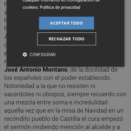
hacer gala siempre de su clase superior. El
cookies
.
Política de privacidad
ambiente que rodea a la farándula patria me
hace pensar mucho en eso que escribió
ACEPTAR TODO
hace tiempo I
gnacio Ruiz-Quintano
en
ABC
sobre la sumisión de la ciudadanía a la
RECHAZAR TODO
clase dominante heredada de una sociedad
esclavista, y en que el hecho de que Franco
CONFIGURAR
muriese en la cama, viene, como señaló
J
osé Antonio Montano
, de la docilidad de
los españoles con el poder establecido.
Notoriedad a la que no resisten ni
sacerdotes ni obispos, siempre recuerdo con
una mezcla entre sorna e incredulidad
aquella vez que en la misa de Navidad en un
recóndito pueblo de Castilla el cura empezó
el sermón rindiendo mención al alcalde y a