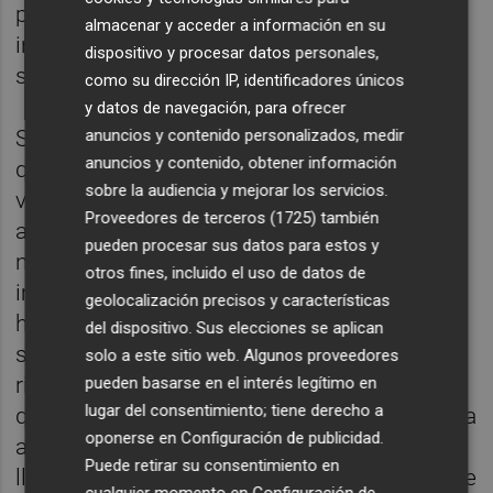
políticos y carente de profesionales
almacenar y acceder a información en su
independientes que ejerzan de líderes de la
dispositivo y procesar datos personales,
sociedad civil.
como su dirección IP, identificadores únicos
y datos de navegación, para ofrecer
anuncios y contenido personalizados, medir
Se necesita un cambio de mentalidad, y
anuncios y contenido, obtener información
quizá pueda sonar un poco anárquico lo que
sobre la audiencia y mejorar los servicios.
voy a decir, pero habría que relativizar la
Proveedores de terceros (1725)
también
autoridad de la clase política, creo que no es
pueden procesar sus datos para estos y
necesario estar recordándoles lo
otros fines, incluido el uso de datos de
importantes que son. Costumbre que es
geolocalización precisos y características
herencia de nuestros antepasados, de un
del dispositivo. Sus elecciones se aplican
sistema antiguo en el que seguimos
solo a este sitio web. Algunos proveedores
rindiendo un respeto excesivo a todo aquel
pueden basarse en el interés legítimo en
lugar del consentimiento; tiene derecho a
que tiene un cargo institucional; me recuerda
oponerse en
Configuración de publicidad
.
a la época feudal en la que había un pueblo
Puede retirar su consentimiento en
llano y una nobleza, y esa clase alta tenía que
cualquier momento en
Configuración de