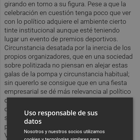
girando en torno a su figura. Pese a que la
celebración en cuestión tenga poco que ver
con lo político adquiere el ambiente cierto
tinte institucional aunque esté teniendo
lugar un evento de premios deportivos.
Circunstancia desatada por la inercia de los
propios organizadores, que en una sociedad
sobre politizada no piensan en alejar estas
galas de la pompa y circunstancia habitual;
sin quererlo se consigue que en una fiesta
empresarial se dé más relevancia al político
de turno que a los empresarios. Creo que
debería salir de los propios dirigentes la
Uso responsable de sus
sencillez suficiente para no pretender
datos
ponerse siempre en los primeros puestos.
Nosotros y nuestros socios utilizamos
Vivimos en un mundo con inflación de
cookies y tecnologías similares para