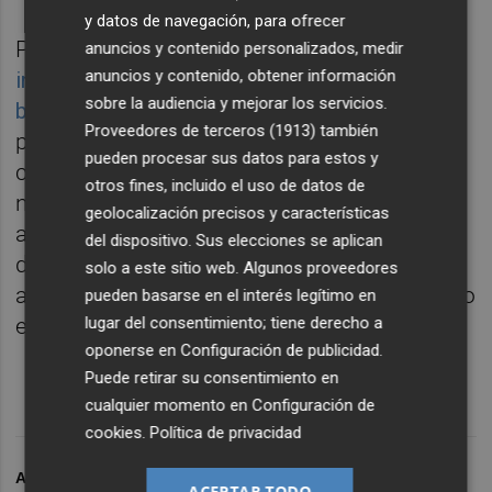
y datos de navegación, para ofrecer
Para el barrio de
La Cañada, Sara Palma
anuncios y contenido personalizados, medir
anuncios y contenido, obtener información
incluirá en su programa la instalación de una
sobre la audiencia y mejorar los servicios.
brigada fija de mantenimiento
, limpieza y
Proveedores de terceros (1913)
también
poda, operativa los 365 días del año. Quiere
pueden procesar sus datos para estos y
crear "dos parques que tengan en cuenta las
otros fines, incluido el uso de datos de
necesidades de juego de la infancia, con
geolocalización precisos y características
areneros, circuitos cerrados de agua,
del dispositivo. Sus elecciones se aplican
desniveles, túneles y elementos naturales
solo a este sitio web. Algunos proveedores
así como vallado, siembra de césped en todo
pueden basarse en el interés legítimo en
lugar del consentimiento; tiene derecho a
el parque o escenario para actuaciones"
oponerse en
Configuración de publicidad
.
Puede retirar su consentimiento en
cualquier momento en
Configuración de
cookies
.
Política de privacidad
ARCHIVADO EN
PP
PATERNA
SARA PALMA
ACEPTAR TODO