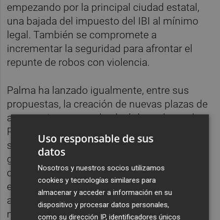
empezando por la principal ciudad estatal,
una bajada del impuesto del IBI al mínimo
legal. También se compromete a
incrementar la seguridad para afrontar el
repunte de robos con violencia.
Palma ha lanzado igualmente, entre sus
propuestas, la creación de nuevas plazas de
aparcamiento en todo el núcleo urbano de
Paterna. En esa línea plantea aprovechar los
Uso responsable de sus
solares públicos para construir parkings
datos
gratuitos para los vecinos. Para promover la
Nosotros y nuestros socios utilizamos
construcción de parkings privados eliminará
cookies y tecnologías similares para
el coste de la licencia de obra para todo
almacenar y acceder a información en su
aquel que quiera construir un parking en el
dispositivo y procesar datos personales,
municipio.
como su dirección IP, identificadores únicos