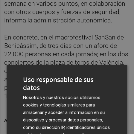
semana en varioos puntos, en colaboración
con otros cuerpos y fuerzas de seguridad,
informa la administración autonómica.
En concreto, en el macrofestival SanSan de
Benicàssim, de tres días con un aforo de
22.000 personas en cada jornada; en los dos
conciertos de la plaza de toros de València,
con aforos diarios de alrededor de 5.000
Uso responsable de sus
asistentes, y en otros dos en la Marina del
datos
puerto de València con aproximadamente
12.000 espectadores cada día.
Nosotros y nuestros socios utilizamos
cookies y tecnologías similares para
almacenar y acceder a información en su
dispositivo y procesar datos personales,
ARCHIVADO EN
CORONAVIRUS
como su dirección IP, identificadores únicos