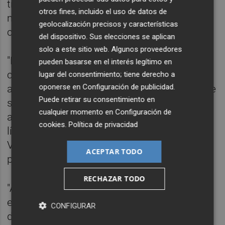
trenes suprimidos, ya que somos la región
otros fines, incluido el uso de datos de
más dañada por los recortes y las
geolocalización precisos y características
cancelaciones".
del dispositivo. Sus elecciones se aplican
solo a este sitio web. Algunos proveedores
"Este problema temporal parece haberse
pueden basarse en el interés legítimo en
convertido en definitivo y ya afecta también
lugar del consentimiento; tiene derecho a
oponerse en
Configuración de publicidad
.
al presupuesto de la Generalitat en tanto que
Puede retirar su consentimiento en
se han anunciado desde la Conselleria
cualquier momento en
Configuración de
autobuses para sustituir trenes tanto en la
cookies
.
Política de privacidad
línea C-1 Valencia-Gandía como en la C-6
Valencia-Castellón", ha manifestado el
ACEPTAR TODO
presidente del PPCV.
RECHAZAR TODO
"Además, --prosigue-- el impacto ambiental
es extraordinario pues, si bien nuestra flota
CONFIGURAR
de autobuses es cada día de mayor calidad,