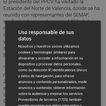
El presidente del PPCV ha visitado la
Estación del Norte de Valencia, donde se ha
reunido con representantes del SEMAF,
sindicato al que pertenecen el 85% de los
maquinistas y donde solo el miércoles se
Uso responsable de sus
cancelaron 20 trenes, además de los 60 que
datos
ya ni se programan. "No hay frecuencias
Nosotros y nuestros socios utilizamos
suficientes ni reposición de los trenes
cookies y tecnologías similares para
suprimidos", ha lamentado.
almacenar y acceder a información en su
dispositivo y procesar datos personales,
"Es indecente que los trenes de cercanías
como su dirección IP, identificadores únicos
registraran más de 7.500 cancelaciones en
y datos de navegación, para ofrecer
2019 y no se haya puesto solución", añade
anuncios y contenido personalizados, medir
en esta línea el líder del PPCV, que insiste en
anuncios y contenido, obtener información
sobre la audiencia y mejorar los servicios.
que es "necesario que se restituyan en la
Proveedores de terceros (1725)
también
Comunitat Valenciana el cien por cien de los
pueden procesar sus datos para estos y