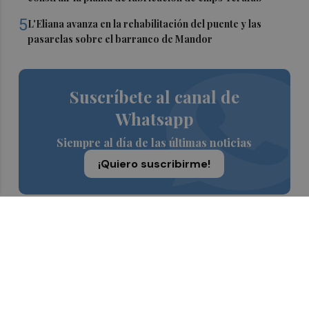
5
L'Eliana avanza en la rehabilitación del puente y las
pasarelas sobre el barranco de Mandor
Suscríbete al canal de
Whatsapp
Siempre al día de las últimas noticias
¡Quiero suscribirme!