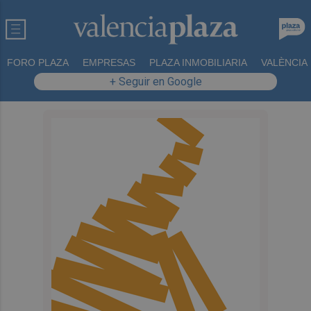
FORO PLAZA
EMPRESAS
PLAZA INMOBILIARIA
VALÈNCIA
+ Seguir en Google