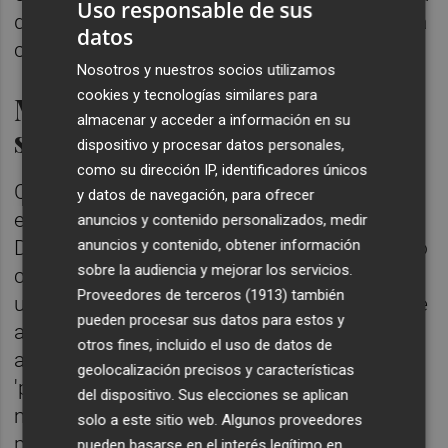
Uso responsable de sus
de la Comunitat Valenciana está relacionada
datos
con su infrafinanciación.
Nosotros y nuestros socios utilizamos
cookies y tecnologías similares para
Más reuniones de diálogo
almacenar y acceder a información en su
social
dispositivo y procesar datos personales,
como su dirección IP, identificadores únicos
Carlos Mazón, Salvador Navarro, Ana García
y datos de navegación, para ofrecer
e Ismael Sáez han explicado que la Mesa del
anuncios y contenido personalizados, medir
anuncios y contenido, obtener información
Diálogo Social se reunirá cuatro veces al año
sobre la audiencia y mejorar los servicios.
como mínimo --tres sesiones ordinarias y
Proveedores de terceros (1913)
también
una monográfica sobre presupuestos, frente
pueden procesar sus datos para estos y
al mínimo de una reunión que había hasta
otros fines, incluido el uso de datos de
ahora--, por lo que, en palabras del
geolocalización precisos y características
'president', el diálogo social se "pone en
del dispositivo. Sus elecciones se aplican
marcha con mauor ambición que en el
solo a este sitio web. Algunos proveedores
pasado".
pueden basarse en el interés legítimo en