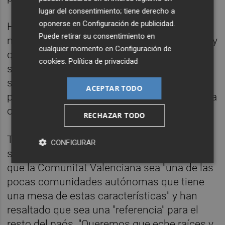
lugar del consentimiento; tiene derecho a
oponerse en
Configuración de publicidad
.
Han detallado que la mesa cuenta con un
Puede retirar su consentimiento en
nuevo reglamento "adaptado a los tiempos" y
cualquier momento en
Configuración de
que se ha planteado que se mantendrán
cookies
.
Política de privacidad
sesiones monográficas sobre determinados
sectores productivos como que afrontan
ACEPTAR TODO
problemas, como la automoción, la cerámica
o el turismo.
RECHAZAR TODO
Tanto el 'president' como los dirigentes de
CONFIGURAR
sindicatos y patronal han puesto en valor
que la Comunitat Valenciana sea "una de las
pocas comunidades autónomas que tiene
una mesa de estas características" y han
resaltado que sea una "referencia" para el
resto del paós. "Queremos que eche raíces y